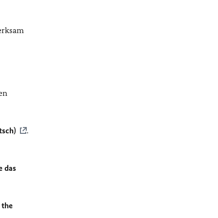
merksam
en
tsch)
.
e das
 the