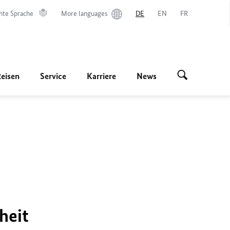
hte Sprache
More languages
DE
EN
FR
Reisen
Service
Karriere
News
heit