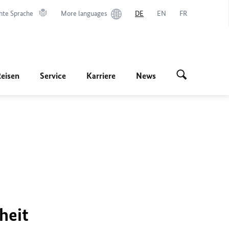
hte Sprache
More languages
DE
EN
FR
Reisen
Service
Karriere
News
heit