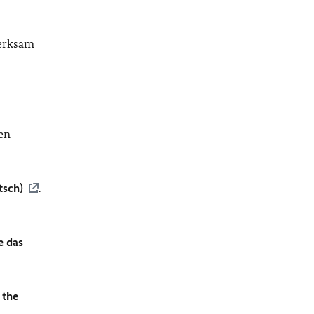
merksam
en
tsch)
.
e das
 the