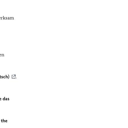
merksam
en
tsch)
.
e das
 the