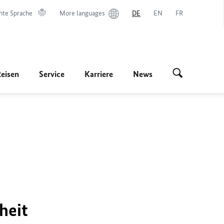
hte Sprache
More languages
DE
EN
FR
Reisen
Service
Karriere
News
heit