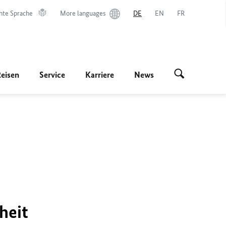
hte Sprache
More languages
DE
EN
FR
Reisen
Service
Karriere
News
heit