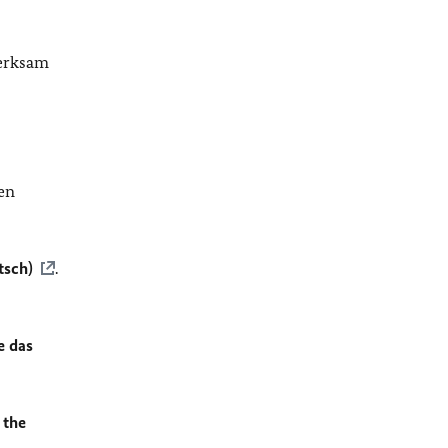
merksam
en
tsch)
.
e das
 the