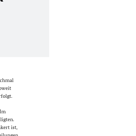
ochmal
oweit
folgt.
 Im
igten.
ert ist,
teilungen