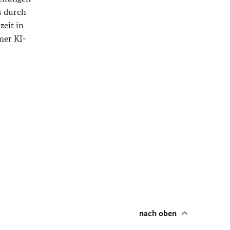
s durch
eit in
mer KI-
nach oben