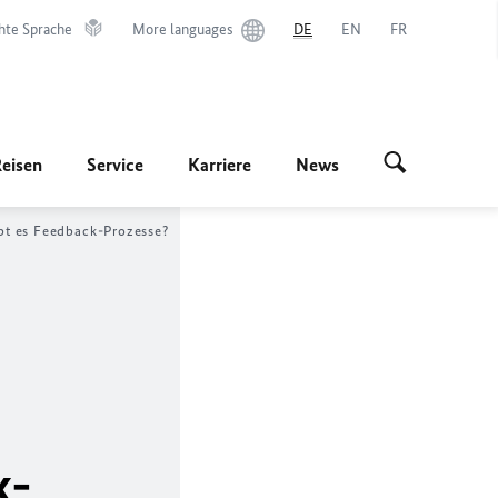
hte Sprache
More languages
DE
EN
FR
Reisen
Service
Karriere
News
bt es Feedback-Prozesse?
k-