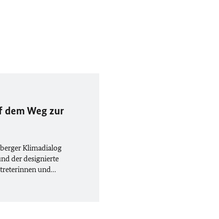
uf dem Weg zur
rsberger Klimadialog
nd der designierte
rtreterinnen und…