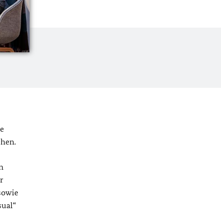
de
chen.
n
r
sowie
sual“