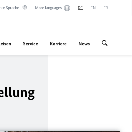
hte Sprache
More languages
DE
EN
FR
Reisen
Service
Karriere
News
ellung