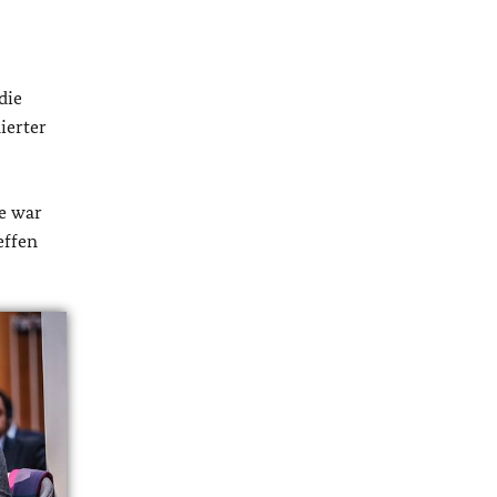
die
ierter
ie war
effen