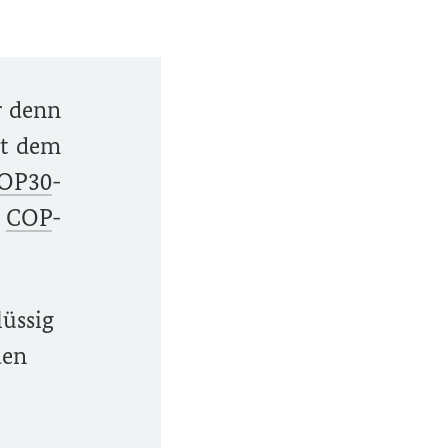
r denn
it dem
OP30
-
e
COP
-
lüssig
den