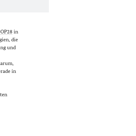
COP28
in
ien, die
ung und
darum,
rade in
lten