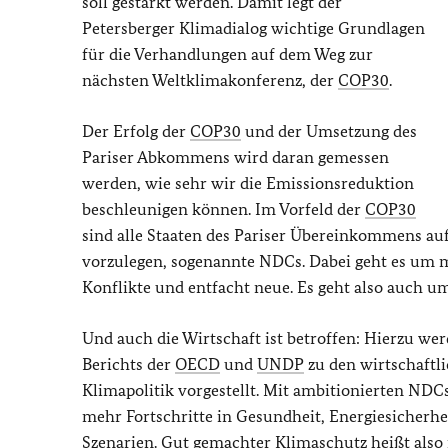
soll gestärkt werden. Damit legt der
Petersberger Klimadialog wichtige Grundlagen
für die Verhandlungen auf dem Weg zur
nächsten Weltklimakonferenz, der
COP30
.
Der Erfolg der
COP30
und der Umsetzung des
Pariser Abkommens wird daran gemessen
werden, wie sehr wir die Emissionsreduktion
beschleunigen können. Im Vorfeld der
COP30
sind alle Staaten des Pariser Übereinkommens auf
vorzulegen, sogenannte NDCs. Dabei geht es um m
Konflikte und entfacht neue. Es geht also auch u
Und auch die Wirtschaft ist betroffen: Hierzu w
Berichts der
OECD
und
UNDP
zu den wirtschaftl
Klimapolitik vorgestellt. Mit ambitionierten ND
mehr Fortschritte in Gesundheit, Energiesicherhe
Szenarien. Gut gemachter Klimaschutz heißt als