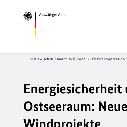
Auswärtiges Amt
a
Zusammenarbeit zwischen Staaten in Europa
Ostseekooperation
Energiesicherhei
Ostseeraum: Neue
Windprojekte