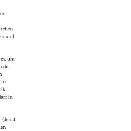
 im
treben
len und
orm, um
h die
m
 in
tik
arf in
 (dena)
hen