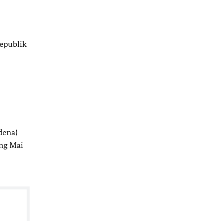
epublik
dena)
ang Mai