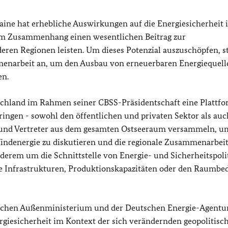
raine hat erhebliche Auswirkungen auf die Energiesicherheit
em Zusammenhang einen wesentlichen Beitrag zur
ren Regionen leisten. Um dieses Potenzial auszuschöpfen, s
mmenarbeit an, um den Ausbau von erneuerbaren Energiequel
en.
schland im Rahmen seiner CBSS-Präsidentschaft eine Plattf
ngen - sowohl den öffentlichen und privaten Sektor als auc
en und Vertreter aus dem gesamten Ostseeraum versammeln, u
indenergie zu diskutieren und die regionale Zusammenarbeit
nderem um die Schnittstelle von Energie- und Sicherheitspoli
te Infrastrukturen, Produktionskapazitäten oder den Raumbed
chen Außenministerium und der Deutschen Energie-Agentur
giesicherheit im Kontext der sich verändernden geopolitisc