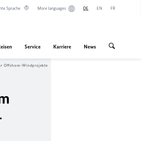
hte Sprache
More languages
DE
EN
FR
Reisen
Service
Karriere
News
ür Offshore-Windprojekte
im
-