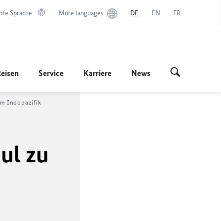
hte Sprache
More languages
DE
EN
FR
Reisen
Service
Karriere
News
im Indopazifik
ul zu