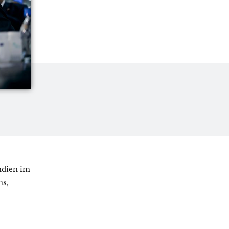
ndien im
ns,