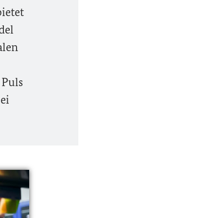
ietet
del
alen
 Puls
ei