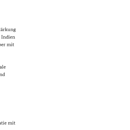
Stärkung
 Indien
ber mit
ale
und
tie mit