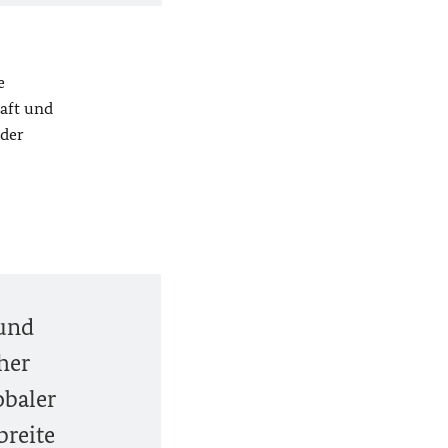
e
aft und
 der
 und
her
obaler
breite