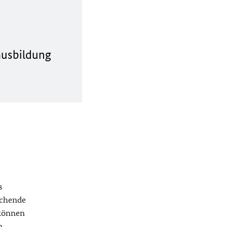
ausbildung
s
ichende
 können
n.