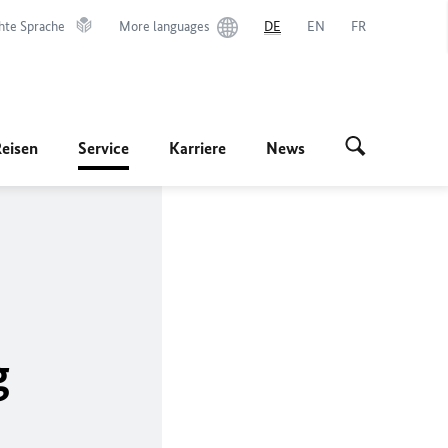
hte Sprache
More languages
DE
EN
FR
Reisen
Service
Karriere
News
g