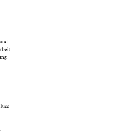
land
rbeit
ung,
hluss
.