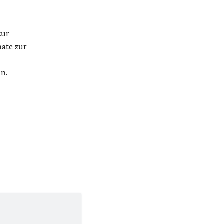
zur
ate zur
n.