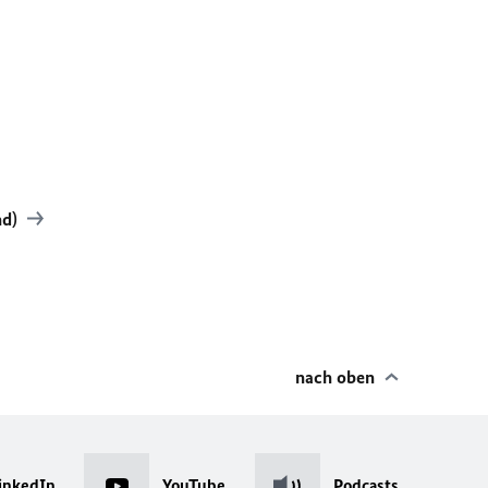
nd)
nach oben
inkedIn
YouTube
Podcasts