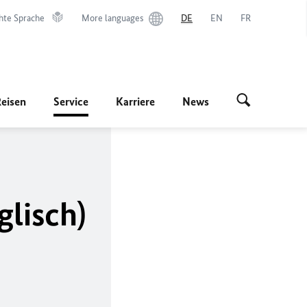
hte Sprache
More languages
DE
EN
FR
Reisen
Service
Karriere
News
glisch)