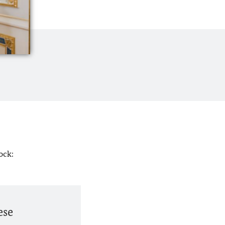
ock:
ese