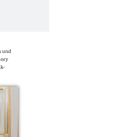
n und
sory
ik-