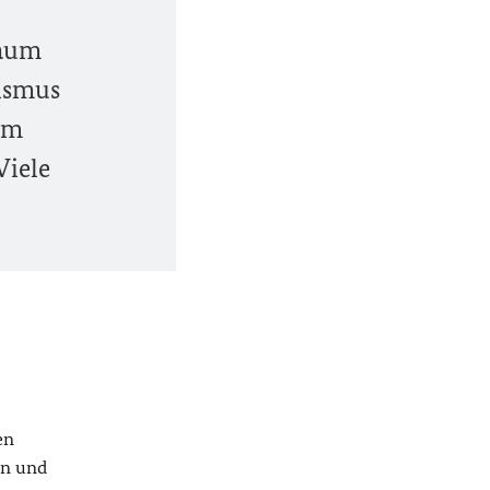
kaum
nismus
im
Viele
en
on und