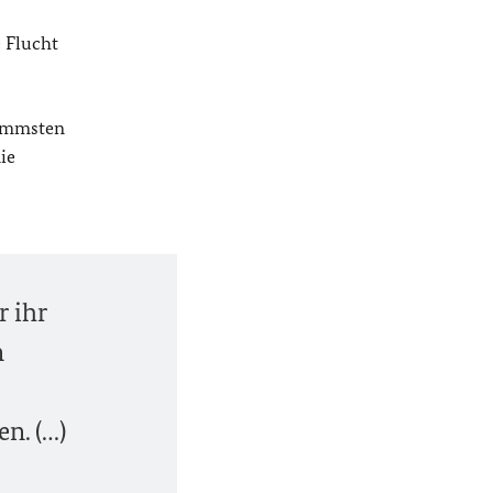
 Flucht
limmsten
ie
r ihr
n
n. (…)