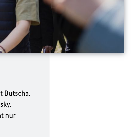
t Butscha.
sky.
ht nur