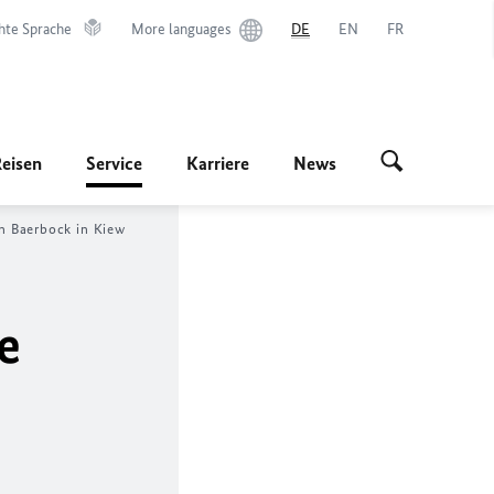
hte Sprache
More languages
DE
EN
FR
Reisen
Service
Karriere
News
in Baerbock in Kiew
e