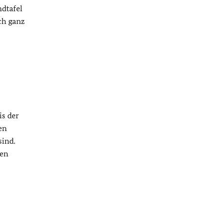
dtafel
ch ganz
is der
en
sind.
nen