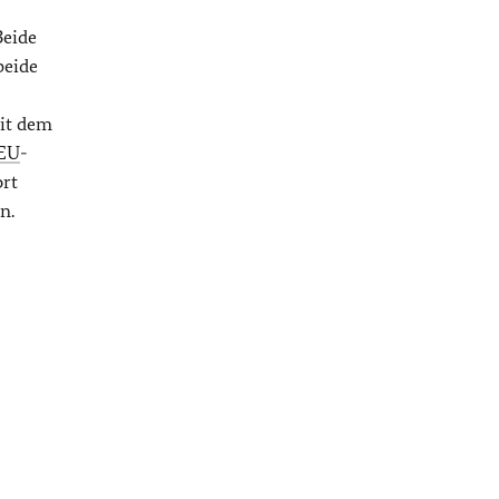
Beide
beide
it dem
EU
-
ort
n.