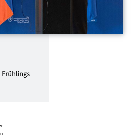
 Frühlings
er
in