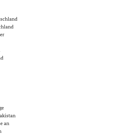
tschland
chland
der
n
nd
ge
akistan
se an
n