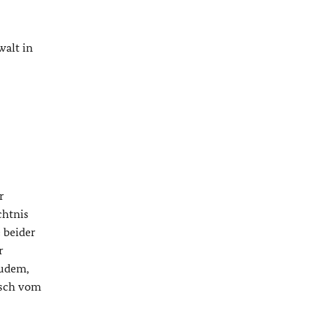
walt in
r
chtnis
 beider
r
zudem,
isch vom