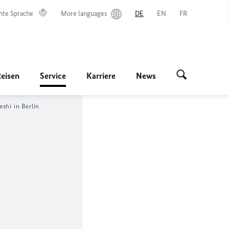
hte Sprache
More languages
DE
EN
FR
Reisen
Service
Karriere
News
shi in Berlin