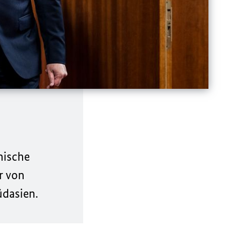
nische
r von
üdasien.