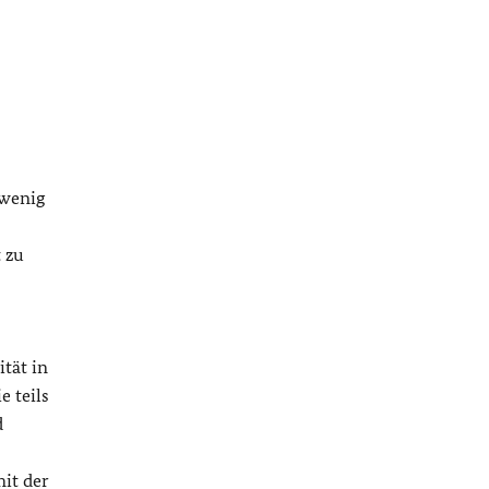
 wenig
 zu
tät in
 teils
d
it der