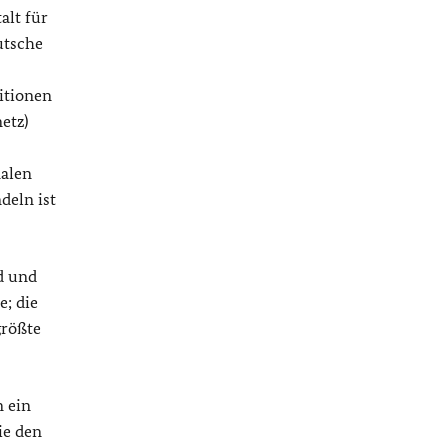
alt für
utsche
itionen
etz)
nalen
deln ist
d und
e; die
größte
n ein
ie den