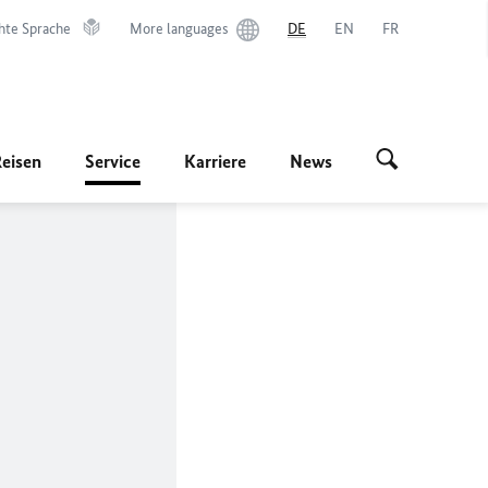
hte Sprache
More languages
DE
EN
FR
Reisen
Service
Karriere
News