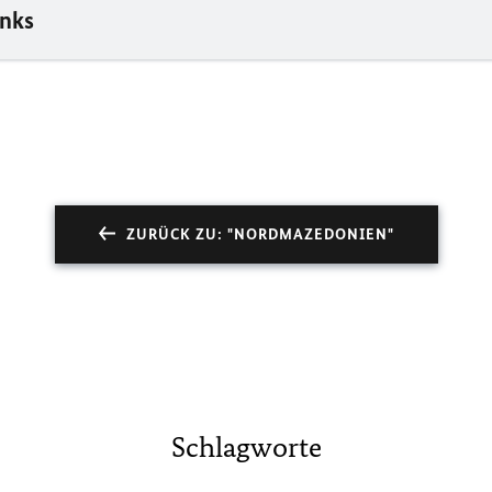
inks
ZURÜCK ZU: "NORDMAZEDONIEN"
Schlagworte