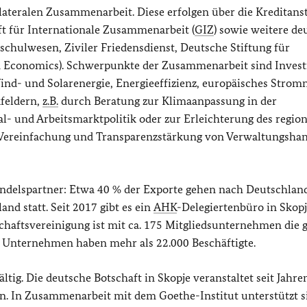
lateralen Zusammenarbeit. Diese erfolgen über die Kreditanst
ft für Internationale Zusammenarbeit (
GIZ
) sowie weitere de
dsschulwesen, Ziviler Friedensdienst, Deutsche Stiftung für
in Economics). Schwerpunkte der Zusammenarbeit sind Invest
ind- und Solarenergie, Energieeffizienz, europäisches Stromn
kfeldern,
z.B.
durch Beratung zur Klimaanpassung in der
ial- und Arbeitsmarktpolitik oder zur Erleichterung des regio
e Vereinfachung und Transparenzstärkung von Verwaltungshan
ndelspartner: Etwa 40 % der Exporte gehen nach Deutschlan
nd statt. Seit 2017 gibt es ein
AHK
-Delegiertenbüro in Skopj
aftsvereinigung ist mit ca. 175 Mitgliedsunternehmen die 
e Unternehmen haben mehr als 22.000 Beschäftigte.
ltig. Die deutsche Botschaft in Skopje veranstaltet seit Jahre
en. In Zusammenarbeit mit dem Goethe-Institut unterstützt s