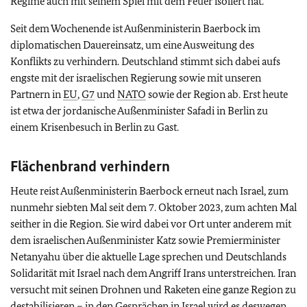
Regime auch mit seinem Spiel mit dem Feuer isoliert hat.
Seit dem Wochenende ist Außenministerin Baerbock im
diplomatischen Dauereinsatz, um eine Ausweitung des
Konflikts zu verhindern. Deutschland stimmt sich dabei aufs
engste mit der israelischen Regierung sowie mit unseren
Partnern in
EU
,
G7
und
NATO
sowie der Region ab. Erst heute
ist etwa der jordanische Außenminister Safadi in Berlin zu
einem Krisenbesuch in Berlin zu Gast.
Flächenbrand verhindern
Heute reist Außenministerin Baerbock erneut nach Israel, zum
nunmehr siebten Mal seit dem 7. Oktober 2023, zum achten Mal
seither in die Region. Sie wird dabei vor Ort unter anderem mit
dem israelischen Außenminister Katz sowie Premierminister
Netanyahu über die aktuelle Lage sprechen und Deutschlands
Solidarität mit Israel nach dem Angriff Irans unterstreichen. Iran
versucht mit seinen Drohnen und Raketen eine ganze Region zu
destabilisieren – in den Gesprächen in Israel wird es deswegen