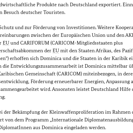
wirtschaftliche Produkte nach Deutschland exportiert. Ei
n Besuch deutscher Touristen.
Schutz und zur Förderung von Investitionen. Weitere Koopera
reinbarungen zwischen der Europäischen Union und den AK
er
EU
und CARIFORUM (CARICOM-Mitgliedsstaaten plus
nerschaftsabkommen der
EU
mit den Staaten Afrikas, des Pazi
“) erhoffen sich Dominica und die Staaten in der Karibik e
In die Entwicklungszusammenarbeit ist Dominica mittelbar ü
Karibischen Gemeinschaft (CARICOM) miteinbezogen, in der
sentwicklung, Förderung erneuerbarer Energien, Anpassung 
sammengearbeitet wird. Ansonsten leistet Deutschland Hilfe
ng.
i der Bekämpfung der Kleinwaffenproliferation im Rahmen 
iert von dem Programm „Internationale Diplomatenausbildung
DiplomatInnen aus Dominica eingeladen werden.