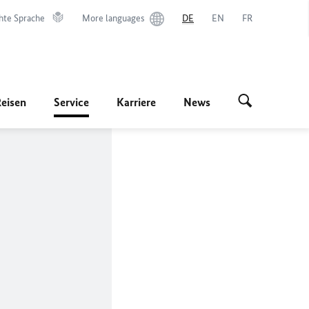
hte Sprache
More languages
DE
EN
FR
Reisen
Service
Karriere
News