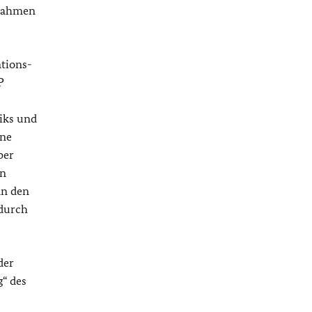
nnahmen
tions-
P
fiks und
ine
ber
en
an den
 durch
der
“ des