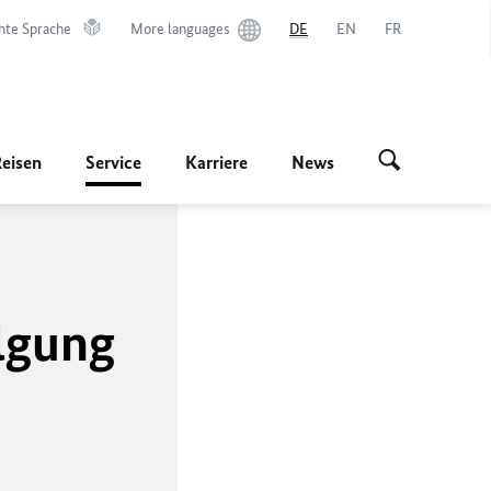
hte Sprache
More languages
DE
EN
FR
Reisen
Service
Karriere
News
olgung