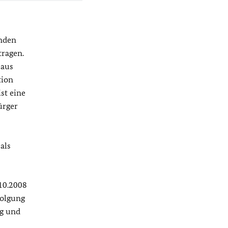
ünden
tragen.
 aus
tion
st eine
ürger
als
10.2008
folgung
ng und