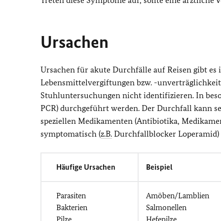
Treten diese Symptome auf, sollte eine ärztliche V
Ursachen
Ursachen für akute Durchfälle auf Reisen gibt es i
Lebensmittelvergiftungen bzw. -unverträglichkeit
Stuhluntersuchungen nicht identifizieren. In bes
PCR) durchgeführt werden. Der Durchfall kann se
speziellen Medikamenten (Antibiotika, Medikament
symptomatisch (
z.B.
Durchfallblocker Loperamid) 
Häufige Ursachen
Beispiel
Parasiten
Amöben/Lamblien
Bakterien
Salmonellen
Pilze
Hefepilze