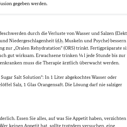
fusion gegeben werden.
Beschwerden durch die Verluste von Wasser und Salzen (Elekt
t und Niedergeschlagenheit (
d.h.
Muskeln und Psyche) bessern 
g zur „Oralen Rehydratation“ (ORS) trinkt. Fertigpräparate s
auch gut wirksam. Erwachsene trinken ¼ l jede Stunde bis zur
renkranken muss die Therapie ärztlich überwacht werden.
ugar Salt Solution“: In 1 Liter abgekochtes Wasser oder
öffel Salz, 1 Glas Orangensaft. Die Lösung darf nie salziger
rderlich. Essen Sie alles, auf was Sie Appetit haben, verzichten
Wer keinen Appetit hat, sollte trotzdem versuchen, eine