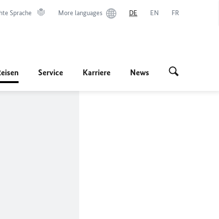
hte Sprache
More languages
DE
EN
FR
Reisen
Service
Karriere
News