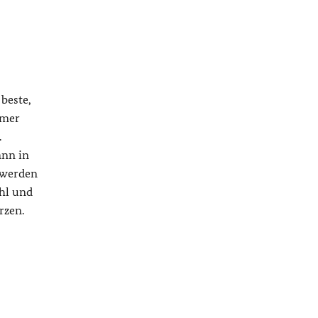
beste,
rmer
.
ann in
 werden
uhl und
rzen.