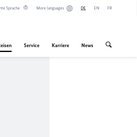
hte Sprache
More languages
DE
EN
FR
Reisen
Service
Karriere
News