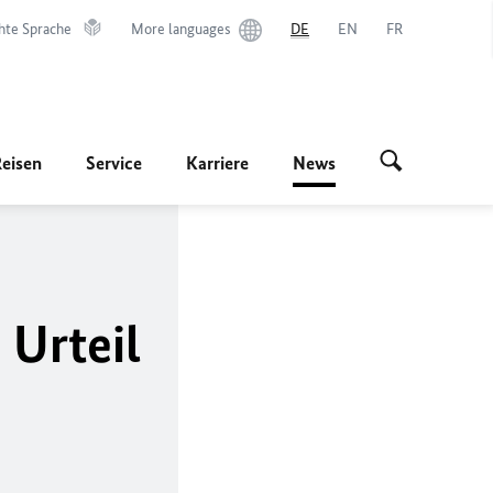
hte Sprache
More languages
DE
EN
FR
Reisen
Service
Karriere
News
Urteil