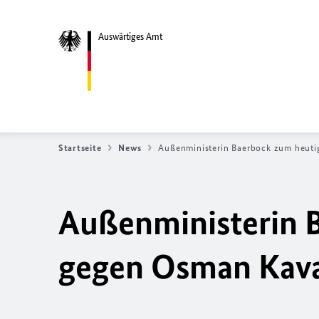
Auswärtiges Amt
Startseite
News
Außenministerin Baerbock zum heutig
Außenministerin B
gegen Osman Kaval