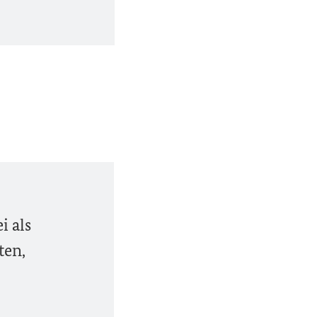
i als
ten,