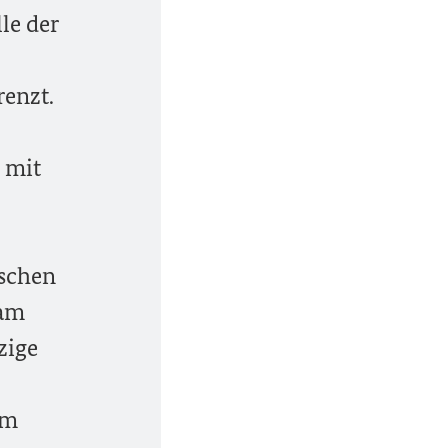
le der
enzt.
 mit
ischen
sam
zige
em