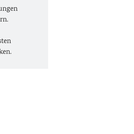
rungen
rn.
sten
ken.