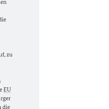
den
die
f, zu
n
ie
EU
ürger
n die