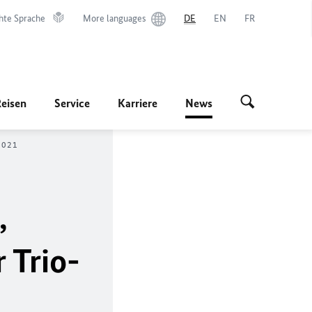
hte Sprache
More languages
DE
EN
FR
Reisen
Service
Karriere
News
/2021
,
 Trio-