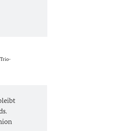
-Trio-
leibt
ds.
nion