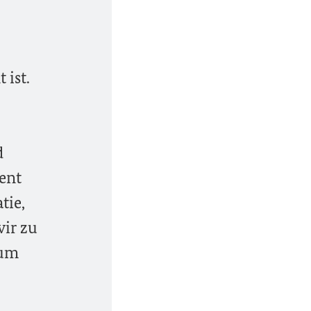
 ist.
d
ent
tie,
ir zu
tum