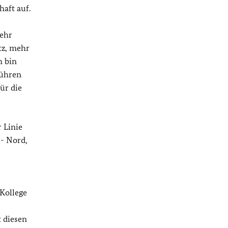
aft auf.
mehr
tz, mehr
h bin
führen
ür die
 Linie
 - Nord,
 Kollege
 diesen