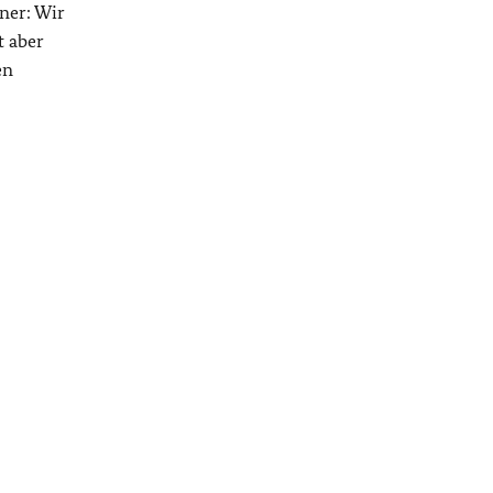
tner: Wir
t aber
en