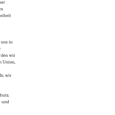
ner
en
eiheit
 uns in
r
rden wir
n Union,
s; wir
hutz.
r und