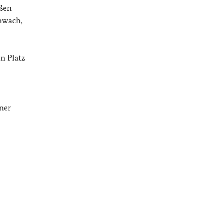
oßen
chwach,
in Platz
iner