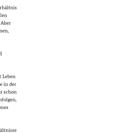
rhältnis
llen
 Aber
nen,
d
t Leben
e in der
ns schon
hfolgen,
ames
ältnisse