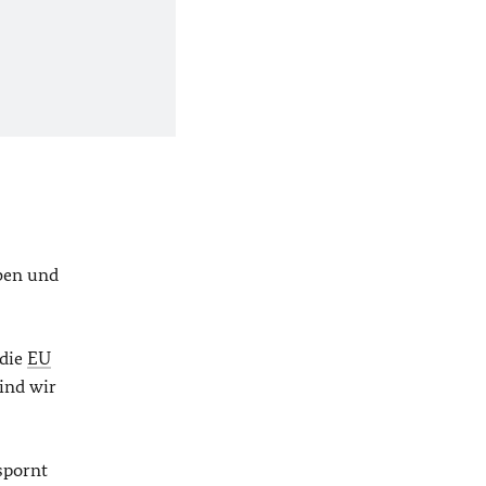
ben und
 die
EU
ind wir
 spornt