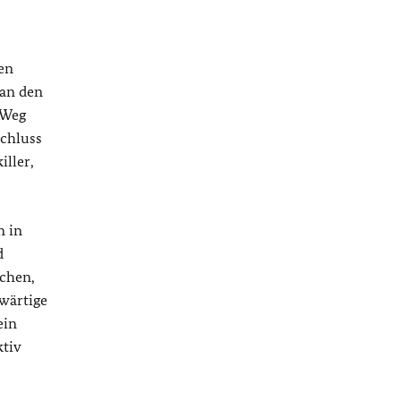
en
an den
n Weg
schluss
ller,
n in
d
echen,
wärtige
ein
ktiv