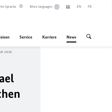
hte Sprache
More languages
DE
EN
FR
Reisen
Service
Karriere
News
aft 2020
ael
chen