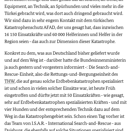
Equipment, an Technik, an Spürhunden und vieles mehr in die
Türkei gebracht wird, was dort auch dringend gebraucht wird.
Wir sind dazu in sehr engem Kontakt mit dem türkischen
Katastrophenschutz AFAD, der uns gesagt hat, dass inzwischen
16 150 Einsatzkräfte und 60 000 Helferinnen und Helfer in der
Region seien ‑ das auch zur Dimension dieser Katastrophe.
Konkret zu dem, was aus Deutschland bisher geliefert wurde
und auf dem Weg ist ‑ darüber hatte die Bundesinnenministerin
ja auch gestern und vorgestern informiert ‑: Die Search-and-
Rescue-Einheit, also die Rettungs-und-Bergungseinheit des
THW
, die auf genau solche Erdbebenkatastrophen spezialisiert
ist und schon in vielen solcher Einsätze war, ist heute Früh
eingetroffen und dürfte jetzt mit 50 Einsatzkräften ‑ wie gesagt,
sehr auf Erdbebenkatastrophen spezialisierten Kräften ‑ und mit
vier Hunden und der entsprechenden Technik dazu auf dem
Weg in das Katastrophengebiet sein. Schon einen Tag vorher ist
das Team von I.S.A.R. ‑ International Search-and-Rescue ‑ aus
Duisburg, die ebenfalls auf solche Situationen spezialisiert sind,