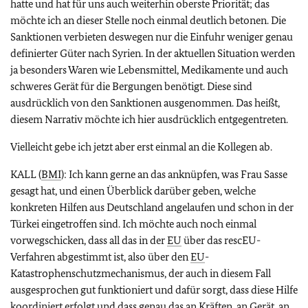
hatte und hat für uns auch weiterhin oberste Priorität; das
möchte ich an dieser Stelle noch einmal deutlich betonen. Die
Sanktionen verbieten deswegen nur die Einfuhr weniger genau
definierter Güter nach Syrien. In der aktuellen Situation werden
ja besonders Waren wie Lebensmittel, Medikamente und auch
schweres Gerät für die Bergungen benötigt. Diese sind
ausdrücklich von den Sanktionen ausgenommen. Das heißt,
diesem Narrativ möchte ich hier ausdrücklich entgegentreten.
Vielleicht gebe ich jetzt aber erst einmal an die Kollegen ab.
KALL (
BMI
): Ich kann gerne an das anknüpfen, was Frau Sasse
gesagt hat, und einen Überblick darüber geben, welche
konkreten Hilfen aus Deutschland angelaufen und schon in der
Türkei eingetroffen sind. Ich möchte auch noch einmal
vorwegschicken, dass all das in der
EU
über das rescEU-
Verfahren abgestimmt ist, also über den
EU
-
Katastrophenschutzmechanismus, der auch in diesem Fall
ausgesprochen gut funktioniert und dafür sorgt, dass diese Hilfe
koordiniert erfolgt und dass genau das an Kräften, an Gerät, an