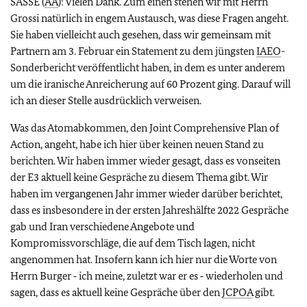
SASSE (
AA
): Vielen Dank. Zum einen stehen wir mit Herrn
Grossi natürlich in engem Austausch, was diese Fragen angeht.
Sie haben vielleicht auch gesehen, dass wir gemeinsam mit
Partnern am 3. Februar ein Statement zu dem jüngsten
IAEO
-
Sonderbericht veröffentlicht haben, in dem es unter anderem
um die iranische Anreicherung auf 60 Prozent ging. Darauf will
ich an dieser Stelle ausdrücklich verweisen.
Was das Atomabkommen, den
Joint Comprehensive Plan of
Action
, angeht, habe ich hier über keinen neuen Stand zu
berichten. Wir haben immer wieder gesagt, dass es vonseiten
der E3 aktuell keine Gespräche zu diesem Thema gibt. Wir
haben im vergangenen Jahr immer wieder darüber berichtet,
dass es insbesondere in der ersten Jahreshälfte 2022 Gespräche
gab und Iran verschiedene Angebote und
Kompromissvorschläge, die auf dem Tisch lagen, nicht
angenommen hat. Insofern kann ich hier nur die Worte von
Herrn Burger ‑ ich meine, zuletzt war er es ‑ wiederholen und
sagen, dass es aktuell keine Gespräche über den
JCPOA
gibt.