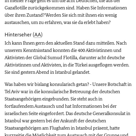
In meiner Frage geht es um die acht Deutschen, die aus der
Gazaflotille zurückgekommen sind. Haben Sie Informationen
über ihren Zustand? Werden Sie sich mit ihnen ein wenig
austauschen, um zu erfahren, was sie da erlebt haben?
Hinterseher (
AA
)
Ich kann Ihnen gern den aktuellen Stand dazu mitteilen. Nach
unserem Kenntnisstand konnten die 400 Aktivistinnen und
Aktivisten der Global Sumud Flotilla, darunter acht deutsche
Aktivistinnen und Aktivisten, in die Türkei ausgeflogen werden.
Sie sind gestern Abend in Istanbul gelandet.
Was haben wir bislang konsularisch getan? ‑ Unsere Botschaft in
Tel Aviv war in die konsularische Betreuung der deutschen
Staatsangehörigen eingebunden. Sie steht auch in
fortlaufendem Austausch und hat Informationen bei der
israelischen Seite eingefordert. Das deutsche Generalkonsulat in
Istanbul war gestern bei der Ankunft der deutschen
Staatsangehörigen am Flughafen in Istanbul präsent, hatte
kurzzeitig die Möglichkeit zum Austausch mit der Gruppe und