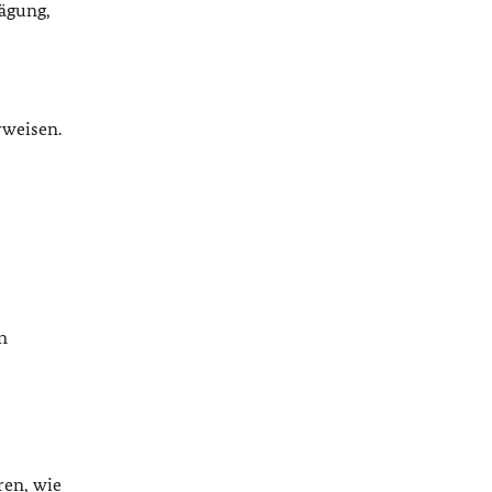
wägung,
rweisen.
n
ren, wie