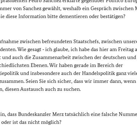
präsidenten Pedro Sánchez erklärte gegenüber Politico Euro
mmer von Sanchez gewählt, weshalb ein Gespräch zwischen 
e diese Information bitte dementieren oder bestätigen?
aufnahme zwischen befreundeten Staatschefs, zwischen unse
nten. Wie gesagt ‑ ich glaube, ich habe das hier am Freitag 
haft und auch die Zusammenarbeit zwischen der deutschen und
schiedlichsten Ebenen. Wir haben gerade im Bereich der
giepolitik und insbesondere auch der Handelspolitik ganz viel
zusammen. Seien Sie sich sicher, dass wir immer dann, wenn
n, diesen Austausch auch zu suchen.
ein, dass Bundeskanzler Merz tatsächlich eine falsche Numme
oder ist das nicht möglich?