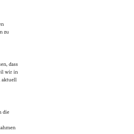
en
n zu
sen, dass
il wir in
 aktuell
h die
ßnahmen