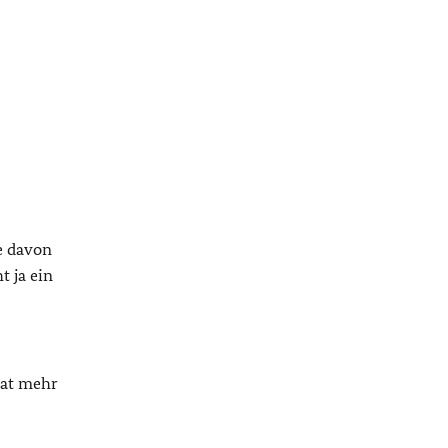
ie davon
t ja ein
nat mehr