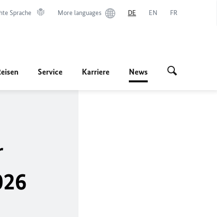
hte Sprache
More languages
DE
EN
FR
Reisen
Service
Karriere
News
r
026