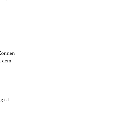
 Können
it dem
g ist