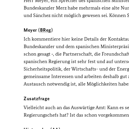
Herr Meyer, ein Sprecher des spanischen Minister
Bundeskanzler Merz habe mehrmals eine alte Nu
und Sánchez nicht möglich gewesen sei. Können Si
Meyer (
BReg
)
Ich kommentiere hier keine Details der Kontakt
Bundeskanzler und dem spanischen Ministerpräside
schon gesagt ‑, die Partnerschaft, die Freundsc
spanischen Regierung ist sehr fest und auf unter
Sicherheitspolitik, der Wirtschafts- und der Ener
gemeinsame Interessen und arbeiten deshalb gut 
Austausch notwendig ist, alle Möglichkeiten habe
Zusatzfrage
Vielleicht auch an das Auswärtige Amt: Kann es s
Regierungschefs hat? Ist das schon vorgekommen 