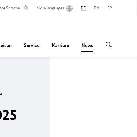
hte Sprache
More languages
DE
EN
FR
Reisen
Service
Karriere
News
r
025