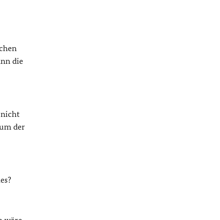
schen
nn die
 nicht
ium der
es?