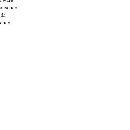
en wäre
ändischen
 da
echen.