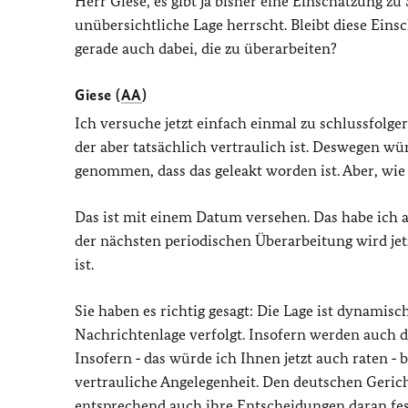
Herr Giese, es gibt ja bisher eine Einschätzung zu 
unübersichtliche Lage herrscht. Bleibt diese Eins
gerade auch dabei, die zu überarbeiten?
Giese (
AA
)
Ich versuche jetzt einfach einmal zu schlussfolger
der aber tatsächlich vertraulich ist. Deswegen wü
genommen, dass das geleakt worden ist. Aber, wie g
Das ist mit einem Datum versehen. Das habe ich a
der nächsten periodischen Überarbeitung wird jetz
ist.
Sie haben es richtig gesagt: Die Lage ist dynamisc
Nachrichtenlage verfolgt. Insofern werden auch 
Insofern ‑ das würde ich Ihnen jetzt auch raten ‑ b
vertrauliche Angelegenheit. Den deutschen Gerich
entsprechend auch ihre Entscheidungen daran festm