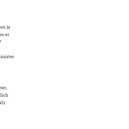
en ja
ss er
?
inister
ter,
lich
Wir