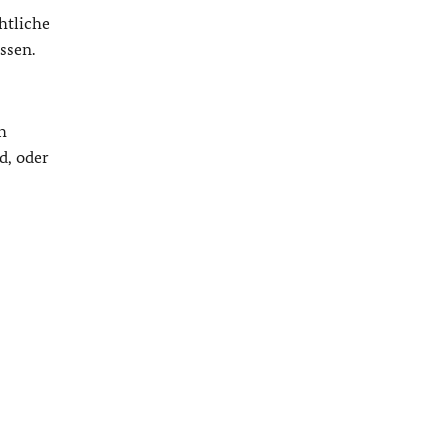
chtliche
ssen.
h
d, oder