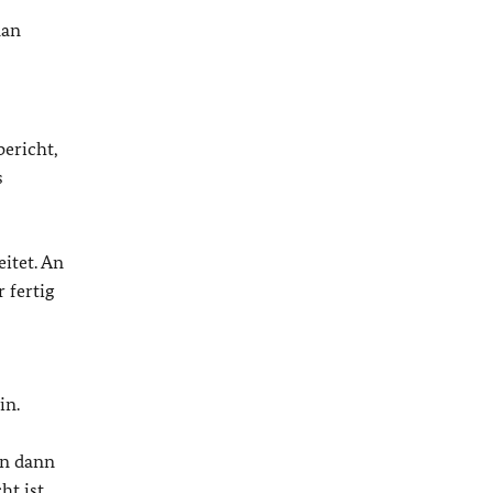
man
bericht,
s
itet. An
 fertig
in.
en dann
t ist,