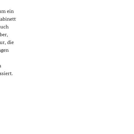
um ein
abinett
auch
ber,
ur, die
ngen
h
siert.