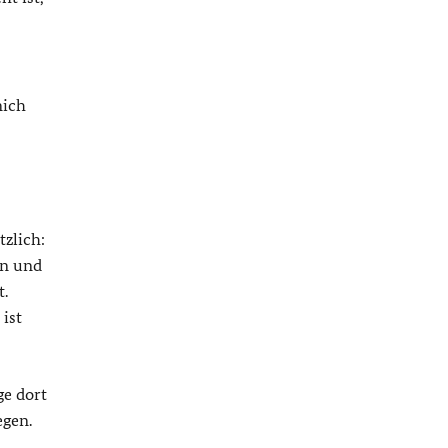
mich
tzlich:
en und
t.
ist
ge dort
egen.