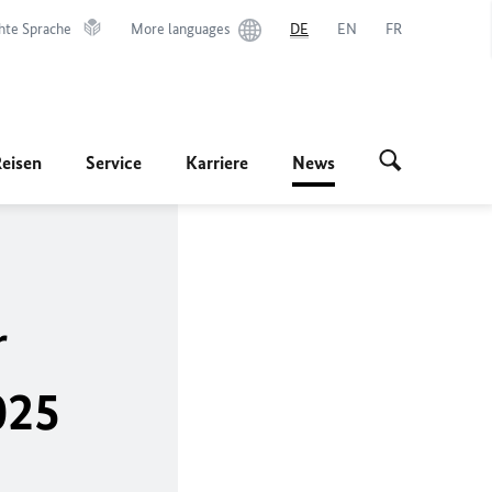
hte Sprache
More languages
DE
EN
FR
Reisen
Service
Karriere
News
r
025