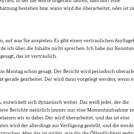
Syrien, in der die Worte ungefähr lauten, dass dort eine
chätzung bestehen bzw. wann wird die überarbeitet, oder ist 
n, auf was Sie anspielen. Es gibt einen vertraulichen Asyllage
rde ich über die Inhalte nicht sprechen. Ich habe zur Kenntni
esagt, das ist vertraulich.
m Montag schon gesagt. Der Bericht wird periodisch überarbe
t gerade gearbeitet. Der wird dann vorgelegt werden, wenn er
h, entwickelt sich dynamisch weiter. Das weiß jeder, der die
diese Berichte natürlich immer nur eine Momentaufnahme se
elassen wir es dabei. Der wird überarbeitet, und das ist eine
ten wird der allerdings zur Verfügung gestellt, und die werd
achen. Aber das ist nichts, was für die Öffentlichkeit gedach