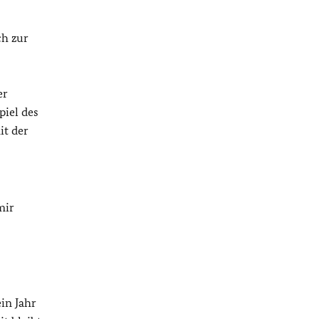
ch zur
er
piel des
it der
mir
ein Jahr