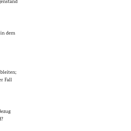
genstand
 in dem
bleiten;
r Fall
Bezug
d?