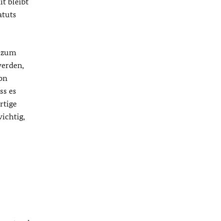
t bleibt
atuts
t zum
werden,
on
ss es
rtige
wichtig,