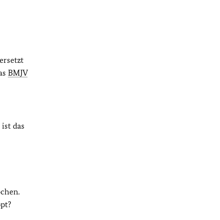
ersetzt
das
BMJV
ist das
s
ochen.
ppt?