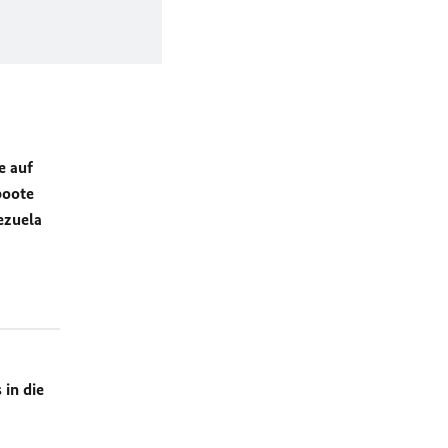
e auf
boote
ezuela
in die