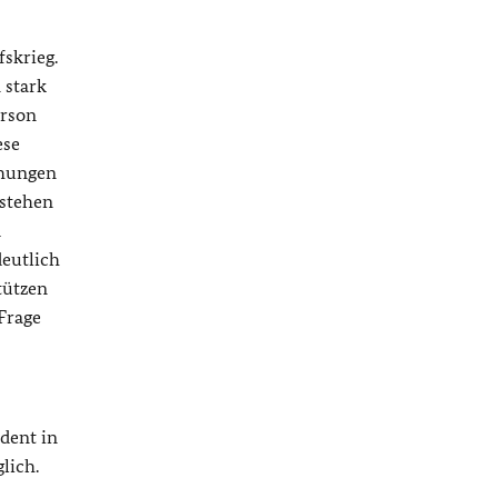
skrieg.
 stark
erson
ese
ühungen
 stehen
d
deutlich
tützen
Frage
ident in
lich.