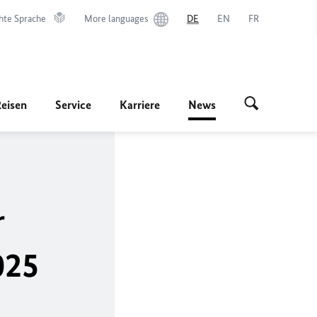
hte Sprache
More languages
DE
EN
FR
Reisen
Service
Karriere
News
r
025