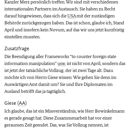
Kanzler Merz persönlich treffen. Wir sind mit verschiedenen
internationalen Partnern im Austausch. Sie haben zu Recht
darauf hingewiesen, dass sich die
USA
mit der zuständigen
Behörde zurückgezogen haben. Das ist schon, glaube ich, Stand
April und insofern kein Novum, auf das wir uns jetzt kurzfristig
einstellen mussten.
Zusatzfrage
Die Beendigung aller Frameworks
“to counter foreign state
information manipulation”
usw.
ist nicht von April, sondern das
ist jetzt der tatsächliche Vollzug; der ist zwei Tage alt. Dazu
möchte ich von Herrn Giese wissen: Wie gehen Sie denn im
Auswärtigen Amt damit um? Sie und Ihre Diplomaten im
Ausland betrifft das ja tagtäglich.
Giese (
AA
)
Ich glaube, das ist ein Missverständnis, wie Herr Bowinkelmann
es gerade gesagt hat. Diese Zusammenarbeit hat vor einer
geraumen Zeit geendet. Das, was Sie Vollzug nennen, ist