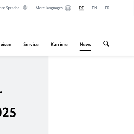
hte Sprache
More languages
DE
EN
FR
Reisen
Service
Karriere
News
r
025