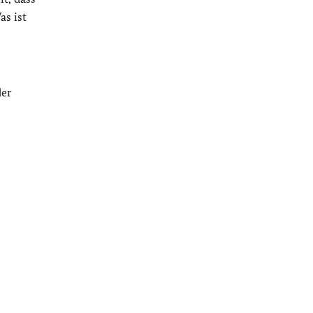
s ist
der