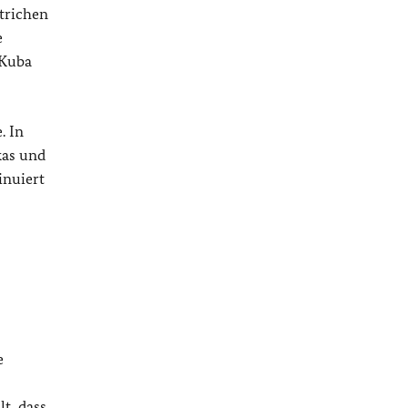
strichen
e
 Kuba
. In
kas und
inuiert
e
t, dass