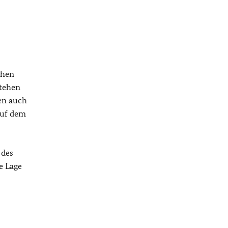
chen
stehen
en auch
auf dem
 des
e Lage