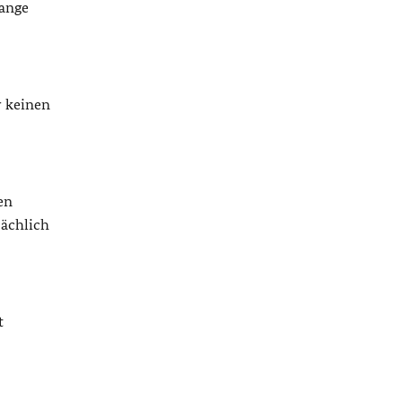
lange
r keinen
en
sächlich
t