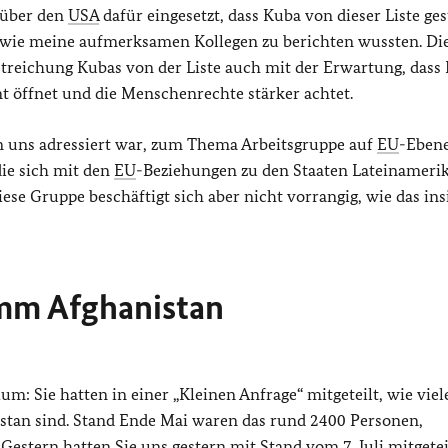
nüber den
USA
dafür eingesetzt, dass Kuba von dieser Liste ge
, wie meine aufmerksamen Kollegen zu berichten wussten. Di
Streichung Kubas von der Liste auch mit der Erwartung, dass
nt öffnet und die Menschenrechte stärker achtet.
an uns adressiert war, zum Thema Arbeitsgruppe auf
EU
-Ebene
die sich mit den
EU
-Beziehungen zu den Staaten Lateinameri
ese Gruppe beschäftigt sich aber nicht vorrangig, wie das ins
m Afghanistan
: Sie hatten in einer „Kleinen Anfrage“ mitgeteilt, wie viel
tan sind. Stand Ende Mai waren das rund 2400 Personen,
stern hatten Sie uns gestern mit Stand vom 7. Juli mitgeteil