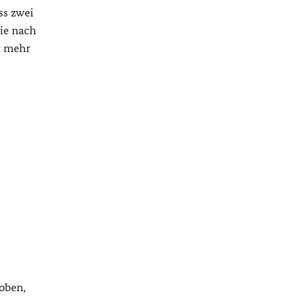
ss zwei
ie nach
t mehr
hoben,