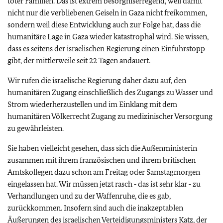
toter Familien. Das ist extrem besorgniserregend, weil damit
nicht nur die verbliebenen Geiseln in Gaza nicht freikommen,
sondern weil diese Entwicklung auch zur Folge hat, dass die
humanitäre Lage in Gaza wieder katastrophal wird. Sie wissen,
dass es seitens der israelischen Regierung einen Einfuhrstopp
gibt, der mittlerweile seit 22 Tagen andauert.
Wir rufen die israelische Regierung daher dazu auf, den
humanitären Zugang einschließlich des Zugangs zu Wasser und
Strom wiederherzustellen und im Einklang mit dem
humanitären Völkerrecht Zugang zu medizinischer Versorgung
zu gewährleisten.
Sie haben vielleicht gesehen, dass sich die Außenministerin
zusammen mit ihrem französischen und ihrem britischen
Amtskollegen dazu schon am Freitag oder Samstagmorgen
eingelassen hat. Wir müssen jetzt rasch ‑ das ist sehr klar ‑ zu
Verhandlungen und zu der Waffenruhe, die es gab,
zurückkommen. Insofern sind auch die inakzeptablen
Äußerungen des israelischen Verteidigungsministers Katz, der