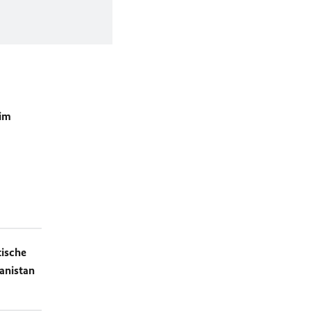
 im
ische
anistan