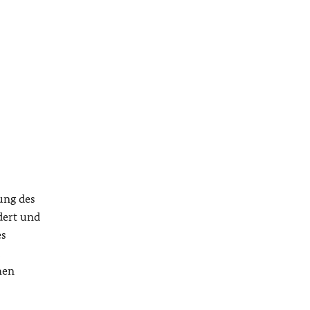
ung des
dert und
es
hen