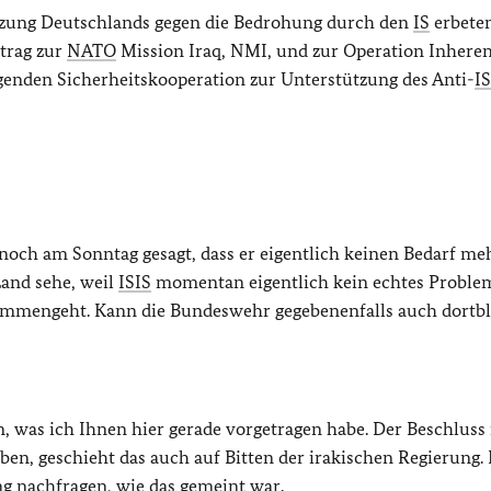
ützung Deutschlands gegen die Bedrohung durch den
IS
erbeten
itrag zur
NATO
Mission Iraq, NMI, und zur
Operation Inhere
lgenden Sicherheitskooperation zur Unterstützung des Anti-
IS
noch am Sonntag gesagt, dass er eigentlich keinen Bedarf me
Land sehe, weil
ISIS
momentan eigentlich kein echtes Proble
usammengeht. Kann die Bundeswehr gegebenenfalls auch dortbl
n, was ich Ihnen hier gerade vorgetragen habe. Der Beschluss 
aben, geschieht das auch auf Bitten der irakischen Regierung.
ng nachfragen, wie das gemeint war.