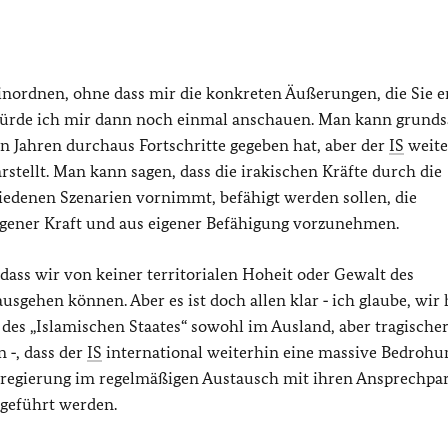
inordnen, ohne dass mir die konkreten Äußerungen, die Sie 
würde ich mir dann noch einmal anschauen. Man kann grunds
en Jahren durchaus Fortschritte gegeben hat, aber der
IS
weite
stellt. Man kann sagen, dass die irakischen Kräfte durch die
iedenen Szenarien vornimmt, befähigt werden sollen, die
igener Kraft und aus eigener Befähigung vorzunehmen.
 dass wir von keiner territorialen Hoheit oder Gewalt des
sgehen können. Aber es ist doch allen klar ‑ ich glaube, wir
des „Islamischen Staates“ sowohl im Ausland, aber tragische
 ‑, dass der
IS
international weiterhin eine massive Bedrohu
esregierung im regelmäßigen Austausch mit ihren Ansprechpa
hgeführt werden.