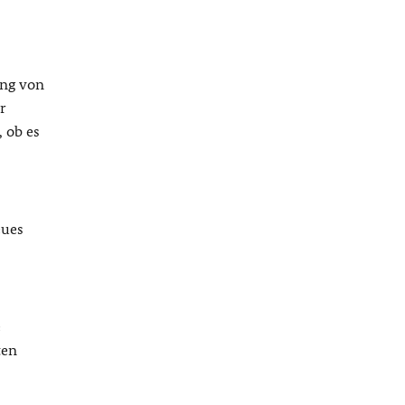
ung von
r
 ob es
eues
e
ten