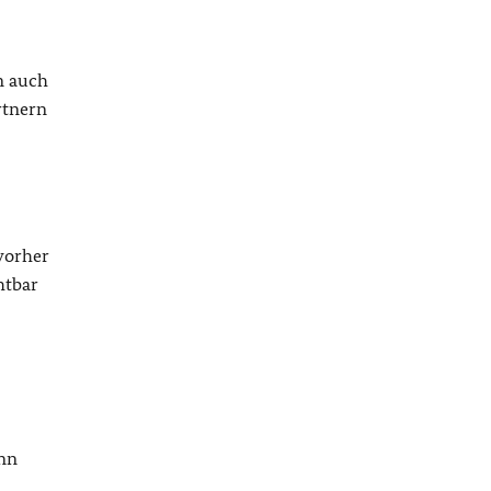
n auch
rtnern
vorher
htbar
ann