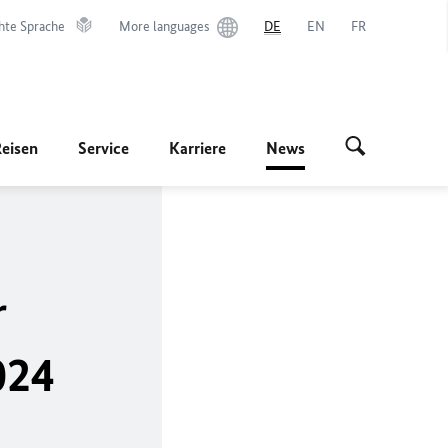
hte Sprache
More languages
DE
EN
FR
Reisen
Service
Karriere
News
r
024