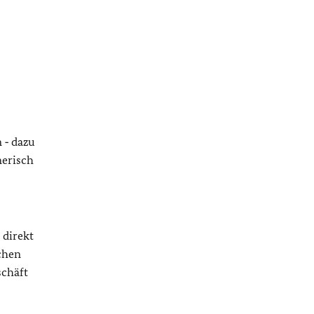
 ‑ dazu
merisch
 direkt
chen
schäft