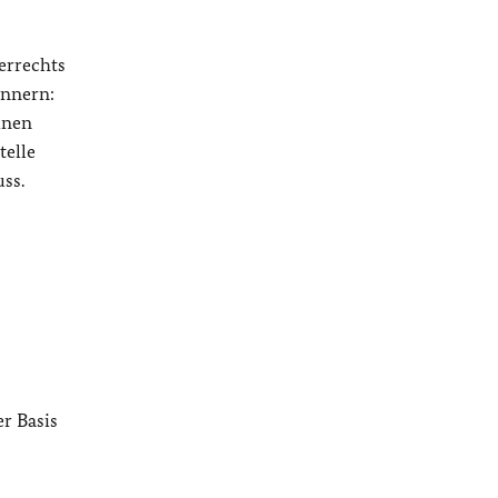
errechts
innern:
inen
telle
ss.
er Basis