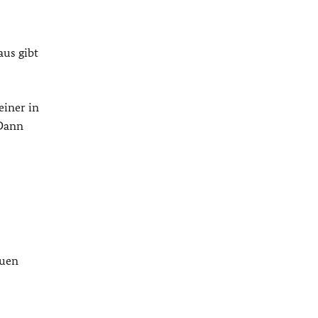
aus gibt
einer in
 Dann
euen