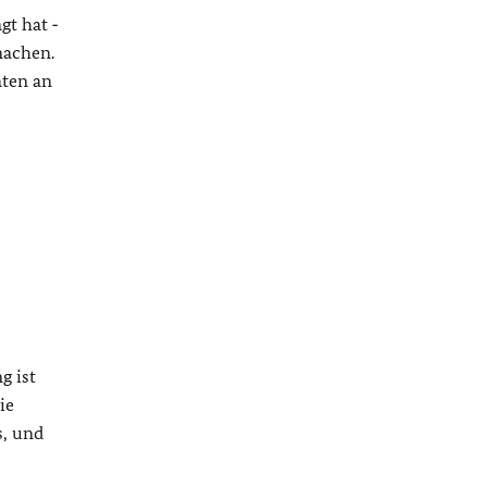
t hat ‑
machen.
aten an
g ist
ie
s, und