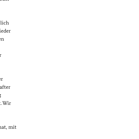
lich
ieder
en
r
er
after
g
. Wir
hat, mit