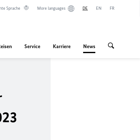
hte Sprache
More languages
DE
EN
FR
Reisen
Service
Karriere
News
r
023