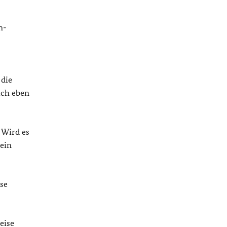
n-
 die
ich eben
 Wird es
 ein
se
eise