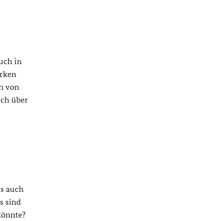
uch in
ärken
n von
sch über
us auch
s sind
 könnte?