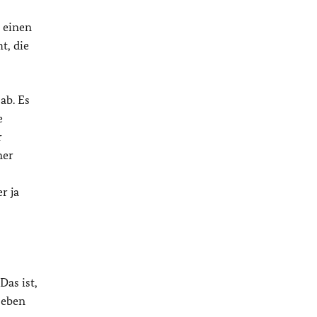
 einen
t, die
ab. Es
e
r
ner
r ja
Das ist,
 eben