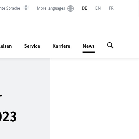
hte Sprache
More languages
DE
EN
FR
Reisen
Service
Karriere
News
r
023