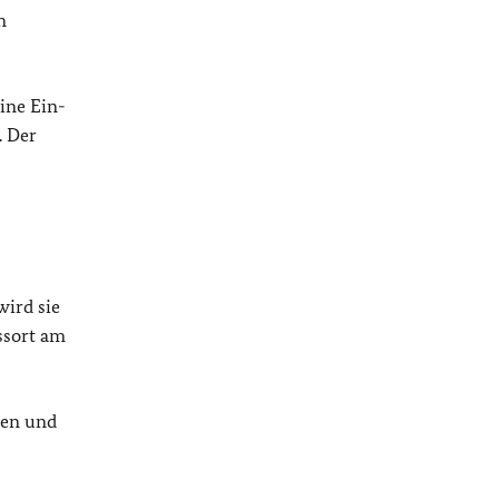
n
ine Ein-
. Der
wird sie
ssort am
ten und