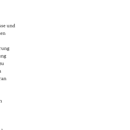
sse und
ten
erung
ung
zu
n
ran
n