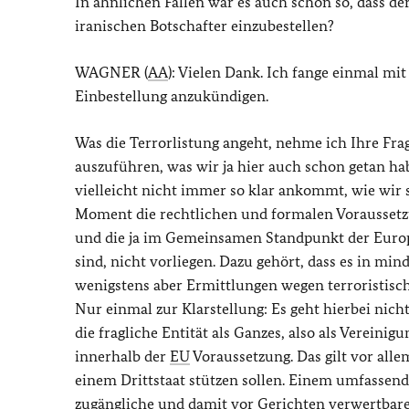
In ähnlichen Fällen war es auch schon so, dass der
iranischen Botschafter einzubestellen?
WAGNER (
AA
): Vielen Dank. Ich fange einmal mi
Einbestellung anzukündigen.
Was die Terrorlistung angeht, nehme ich Ihre Fra
auszuführen, was wir ja hier auch schon getan hab
vielleicht nicht immer so klar ankommt, wie wir 
Moment die rechtlichen und formalen Voraussetzu
und die ja im Gemeinsamen Standpunkt der Europä
sind, nicht vorliegen. Dazu gehört, dass es in mi
wenigstens aber Ermittlungen wegen terroristis
Nur einmal zur Klarstellung: Es geht hierbei nic
die fragliche Entität als Ganzes, also als Vereini
innerhalb der
EU
Voraussetzung. Das gilt vor alle
einem Drittstaat stützen sollen. Einem umfassende
zugängliche und damit vor Gerichten verwertbar