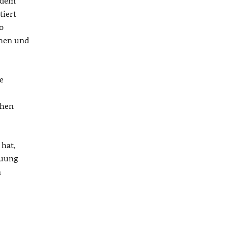
s dem
tiert
o
chen und
e
s
chen
 hat,
euung
m