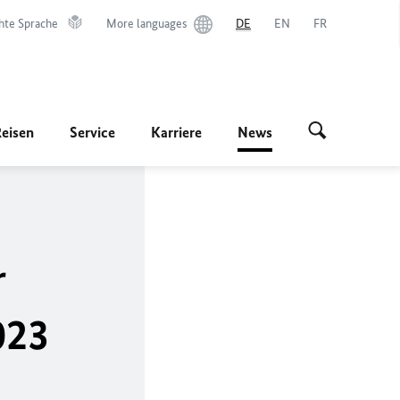
hte Sprache
More languages
DE
EN
FR
Reisen
Service
Karriere
News
r
023