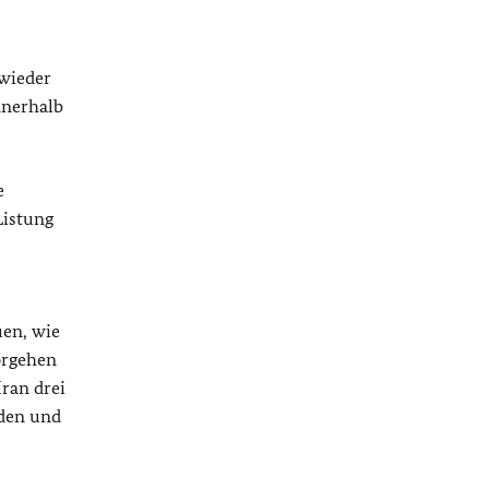
 wieder
nnerhalb
e
Listung
uen, wie
orgehen
ran drei
rden und