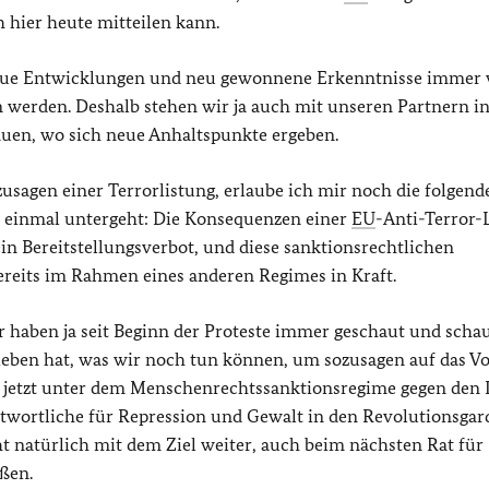
h hier heute mitteilen kann.
r neue Entwicklungen und neu gewonnene Erkenntnisse immer
n werden. Deshalb stehen wir ja auch mit unseren Partnern i
uen, wo sich neue Anhaltspunkte ergeben.
usagen einer Terrorlistung, erlaube ich mir noch die folgend
er einmal untergeht: Die Konsequenzen einer
EU
-Anti-Terror-
n Bereitstellungsverbot, und diese sanktionsrechtlichen
bereits im Rahmen eines anderen Regimes in Kraft.
haben ja seit Beginn der Proteste immer geschaut und scha
rieben hat, was wir noch tun können, um sozusagen auf das V
a jetzt unter dem Menschenrechtssanktionsregime gegen den I
antwortliche für Repression und Gewalt in den Revolutionsga
ht natürlich mit dem Ziel weiter, auch beim nächsten Rat für
ßen.