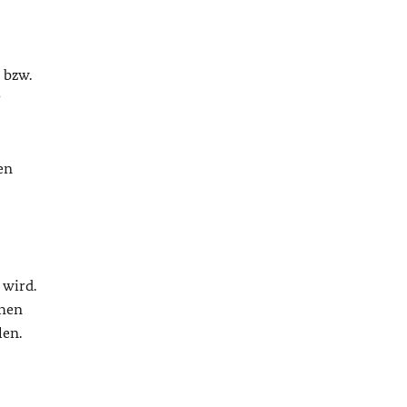
 bzw.
r
en
 wird.
chen
len.