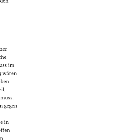
 den
cher
che
dass im
ig wären
eben
il,
 muss.
rn gegen
e in
offen
en