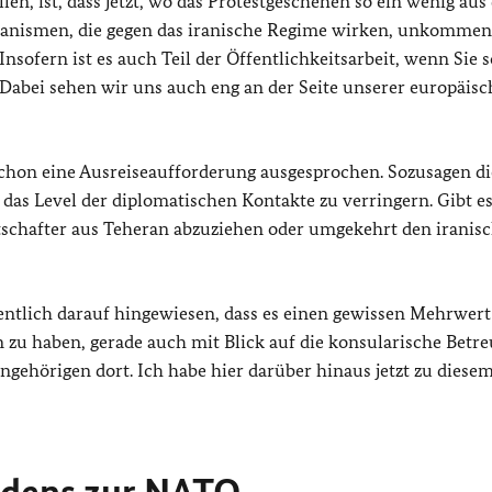
len, ist, dass jetzt, wo das Protestgeschehen so ein wenig au
chanismen, die gegen das iranische Regime wirken, unkommen
Insofern ist es auch Teil der Öffentlichkeitsarbeit, wenn Sie s
 Dabei sehen wir uns auch eng an der Seite unserer europäis
chon eine Ausreiseaufforderung ausgesprochen. Sozusagen di
, das Level der diplomatischen Kontakte zu verringern. Gibt e
schafter aus Teheran abzuziehen oder umgekehrt den iranis
ntlich darauf hingewiesen, dass es einen gewissen Mehrwert
n zu haben, gerade auch mit Blick auf die konsularische Betr
ngehörigen dort. Ich habe hier darüber hinaus jetzt zu diese