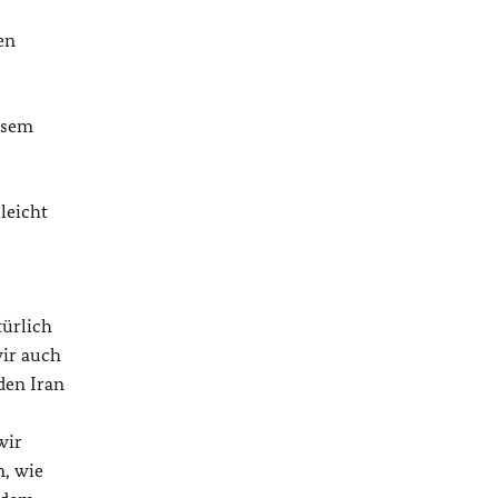
en
esem
leicht
türlich
wir auch
den Iran
wir
n, wie