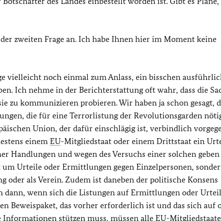
 Botschafter des Landes einbestellt worden ist. Gibt es Pläne,
t der zweiten Frage an. Ich habe Ihnen hier im Moment keine
ge vielleicht noch einmal zum Anlass, ein bisschen ausführli
en. Ich nehme in der Berichterstattung oft wahr, dass die Sa
sie zu kommunizieren probieren. Wir haben ja schon gesagt, 
ngen, die für eine Terrorlistung der Revolutionsgarden nöt
ischen Union, der dafür einschlägig ist, verbindlich vorgeg
ndestens einem
EU
-Mitgliedstaat oder einem Drittstaat ein Urte
cher Handlungen und wegen des Versuchs einer solchen geben
ht um Urteile oder Ermittlungen gegen Einzelpersonen, sonde
gung oder als Verein. Zudem ist daneben der politische Konsens
m dann, wenn sich die Listungen auf Ermittlungen oder Urteil
n Beweispaket, das vorher erforderlich ist und das sich auf 
e Informationen stützen muss, müssen alle
EU
-Mitgliedstaat