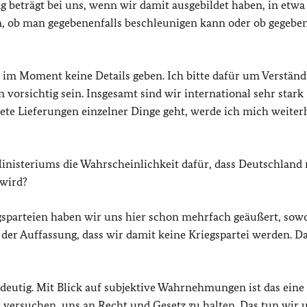
beträgt bei uns, wenn wir damit ausgebildet haben, in etwa 
 ob man gegebenenfalls beschleunigen kann oder ob gegeben
 im Moment keine Details geben. Ich bitte dafür um Verständ
vorsichtig sein. Insgesamt sind wir international sehr stark
te Lieferungen einzelner Dinge geht, werde ich mich weiter
inisteriums die Wahrscheinlichkeit dafür, dass Deutschland 
 wird?
sparteien haben wir uns hier schon mehrfach geäußert, sow
 der Auffassung, dass wir damit keine Kriegspartei werden. D
eindeutig. Mit Blick auf subjektive Wahrnehmungen ist das eine
r versuchen, uns an Recht und Gesetz zu halten. Das tun wir 