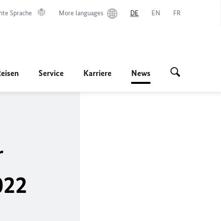
hte Sprache
More languages
DE
EN
FR
Reisen
Service
Karriere
News
r
022