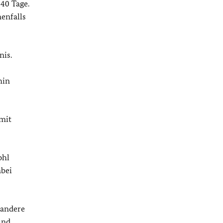
40 Tage.
enfalls
nis.
hin
mit
ohl
abei
 andere
und