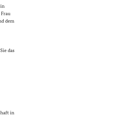
rin
e Frau
und dem
Sie das
haft in