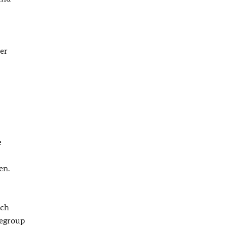
er
e
en.
ich
legroup