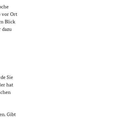
oche
 vor Ort
m Blick
r dazu
de Sie
ler hat
lchen
en. Gibt