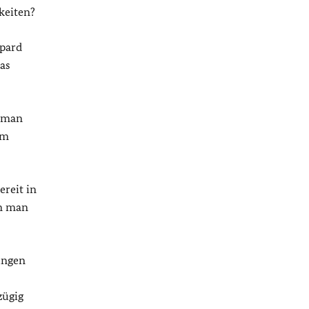
keiten?
pard
Das
n man
em
ereit in
nn man
ungen
zügig