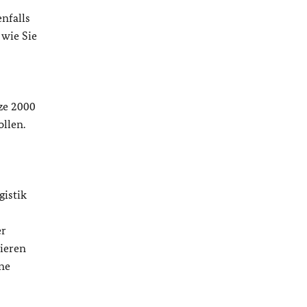
nfalls
 wie Sie
ze 2000
llen.
gistik
er
sieren
ne