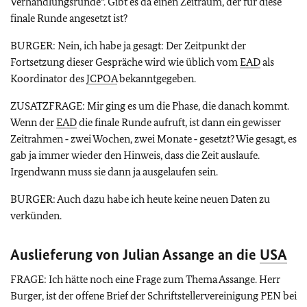
Verhandlungsrunde“. Gibt es da einen Zeitraum, der für diese
finale Runde angesetzt ist?
BURGER: Nein, ich habe ja gesagt: Der Zeitpunkt der
Fortsetzung dieser Gespräche wird wie üblich vom
EAD
als
Koordinator des
JCPOA
bekanntgegeben.
ZUSATZFRAGE: Mir ging es um die Phase, die danach kommt.
Wenn der
EAD
die finale Runde aufruft, ist dann ein gewisser
Zeitrahmen ‑ zwei Wochen, zwei Monate ‑ gesetzt? Wie gesagt, es
gab ja immer wieder den Hinweis, dass die Zeit auslaufe.
Irgendwann muss sie dann ja ausgelaufen sein.
BURGER: Auch dazu habe ich heute keine neuen Daten zu
verkünden.
Auslieferung von Julian Assange an die
USA
FRAGE: Ich hätte noch eine Frage zum Thema Assange. Herr
Burger, ist der offene Brief der Schriftstellervereinigung PEN bei