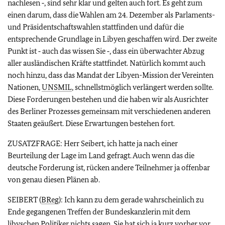
nachlesen ‑, sind sehr klar und gelten auch fort. Es geht zum
einen darum, dass die Wahlen am 24. Dezember als Parlaments-
und Präsidentschaftswahlen stattfinden und dafür die
entsprechende Grundlage in Libyen geschaffen wird. Der zweite
Punkt ist ‑ auch das wissen Sie ‑, dass ein überwachter Abzug
aller ausländischen Kräfte stattfindet. Natürlich kommt auch
noch hinzu, dass das Mandat der Libyen-Mission der Vereinten
Nationen,
UNSMIL
, schnellstmöglich verlängert werden sollte.
Diese Forderungen bestehen und die haben wir als Ausrichter
des Berliner Prozesses gemeinsam mit verschiedenen anderen
Staaten geäußert. Diese Erwartungen bestehen fort.
ZUSATZFRAGE: Herr Seibert, ich hatte ja nach einer
Beurteilung der Lage im Land gefragt. Auch wenn das die
deutsche Forderung ist, rücken andere Teilnehmer ja offenbar
von genau diesen Plänen ab.
SEIBERT (
BReg
): Ich kann zu dem gerade wahrscheinlich zu
Ende gegangenen Treffen der Bundeskanzlerin mit dem
libyschen Politiker nichts sagen. Sie hat sich ja kurz vorher vor