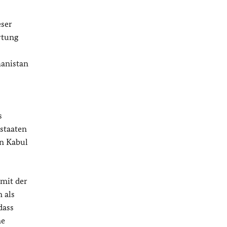
eser
rtung
hanistan
s
staaten
in Kabul
 mit der
 als
dass
ne