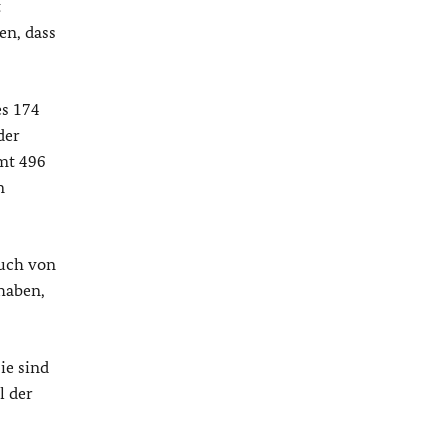
t
en, dass
es 174
der
amt 496
n
auch von
 haben,
ie sind
l der