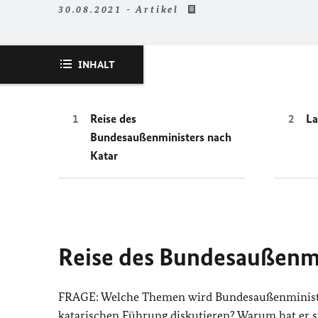
30.08.2021 - Artikel
INHALT
Reise des
La
Bundesaußenministers nach
Katar
Reise des Bundesaußenmi
FRAGE: Welche Themen wird Bundesaußenministe
katarischen Führung diskutieren? Warum hat er s