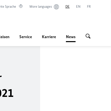
hte Sprache
More languages
DE
EN
FR
Reisen
Service
Karriere
News
r
021