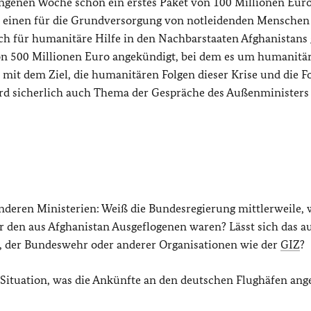
ngenen Woche schon ein erstes Paket von 100 Millionen Eur
um einen für die Grundversorgung von notleidenden Menschen
uch für humanitäre Hilfe in den Nachbarstaaten Afghanistans
von 500 Millionen Euro angekündigt, bei dem es um humanitär
s mit dem Ziel, die humanitären Folgen dieser Krise und die F
wird sicherlich auch Thema der Gespräche des Außenministers 
anderen Ministerien: Weiß die Bundesregierung mittlerweile, w
r den aus Afghanistan Ausgeflogenen waren? Lässt sich das a
i, der Bundeswehr oder anderer Organisationen wie der
GIZ
?
 Situation, was die Ankünfte an den deutschen Flughäfen ang