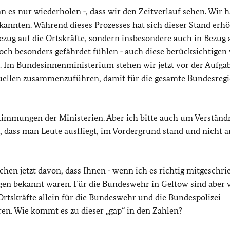
nn es nur wiederholen ‑, dass wir den Zeitverlauf sehen. Wir 
nnten. Während dieses Prozesses hat sich dieser Stand erhö
zug auf die Ortskräfte, sondern insbesondere auch in Bezug 
och besonders gefährdet fühlen ‑ auch diese berücksichtigen w
. Im Bundesinnenministerium stehen wir jetzt vor der Aufgab
Quellen zusammenzuführen, damit für die gesamte Bundesreg
stimmungen der Ministerien. Aber ich bitte auch um Verständn
, dass man Leute ausfliegt, im Vordergrund stand und nicht a
en jetzt davon, dass Ihnen ‑ wenn ich es richtig mitgeschri
igen bekannt waren. Für die Bundeswehr in Geltow sind aber
Ortskräfte allein für die Bundeswehr und die Bundespolizei
ren. Wie kommt es zu dieser „gap“ in den Zahlen?