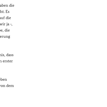
haben die
ht. Es
auf die
ir ja ‑,
e, die
ierung
is, dass
n erster
eben
 von dem