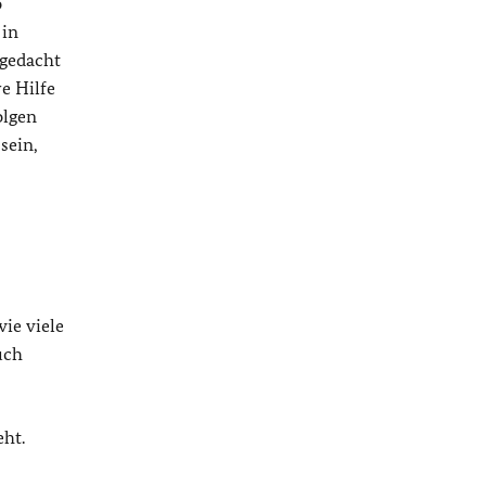
o
 in
 gedacht
e Hilfe
olgen
sein,
ie viele
uch
eht.