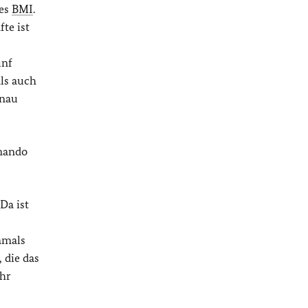
des
BMI
.
te ist
ünf
als auch
enau
mmando
Da ist
amals
 die das
ehr