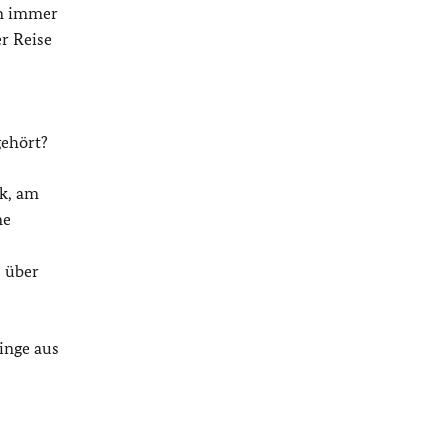
an immer
er Reise
gehört?
ck, am
ne
, über
inge aus