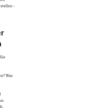
stellen ‑
er
a
Sie
en? Was
f
us
t,