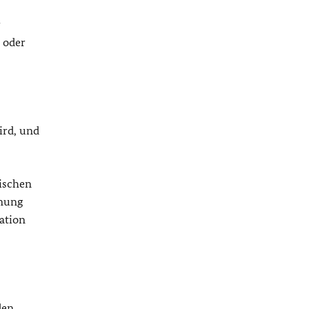
r
 oder
ird, und
ischen
nnung
ation
den