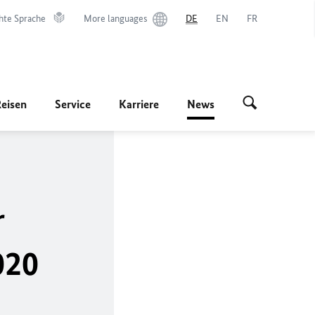
hte Sprache
More languages
DE
EN
FR
Reisen
Service
Karriere
News
r
020