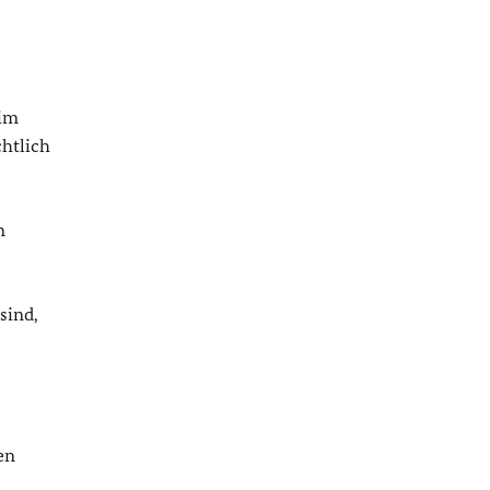
 im
chtlich
n
sind,
en