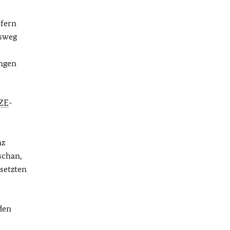
rfern
gsweg
ungen
ZE
-
nz
schan,
setzten
den