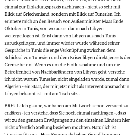
einmal zur Einladungspraxis nachfragen ‑ nicht so sehr mit
Blick auf Griechenland, sondern mit Blick auf Tunesien. Ich
erinnere mich an den Besuch von Außenminister Maas Ende
Oktober in Tunis, von wo aus er dann nach Libyen
weitergeflogen ist. Er ist dann von Libyen aus nach Tunis
zurückgeflogen, und immer wieder wurde während seiner
Gespräche in Tunis die enge Verknüpfung zwischen dem
Schicksal von Tunesien und dem Krisenlibyen direkt jenseits der
Grenze betont. Wenn es um die Einflussnahme und um die
Betroffenheit von Nachbarländern von Libyen geht, verstehe
ich nicht, warum Tunesien nicht eingeladen wurde, zumal dann
Algerien ‑ ein Staat, der mir jetzt nicht als Interventionsmacht in
Libyen bekannt ist ‑ mit am Tisch sitzt.
BREUL: Ich glaube, wir haben am Mittwoch schon versucht zu
erklären ‑ ich verstehe, dass Sie noch einmal nachfragen ‑, dass
wir zu den genauen Erwägungen zu den einzelnen Ländern hier
nicht öffentlich Stellung beziehen möchten. Natürlich ist
Tunesien für uns ‑ Herr Remme, da haben Sie vollkommen