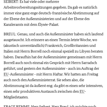
SEIBERT: Es hat viele oder mehrere
Arbeitsvorbereitungssitzungen gegeben. Da gab es natürlich
immer eine ganz enge deutsch-französische Abstimmung auf
der Ebene der Außenministerien und auf der Ebene des
Kanzleramts mit dem Élysée-Palast.
BREUL: Genau, und auch die Außenminister haben sich laufend
ausgetauscht. Ich erinnere an einen Termin letzte Woche, wo
(akustisch unverständlich) Frankreich, Großbritannien und
Italien mit Herrn Borrell noch einmal speziell zu Libyen beraten
haben. Daraufhin hat der Außenminister gemeinsam mit Herrn
Borrell auch noch einmal ein Gespräch mit Herrn Sarradsch
geführt, und gestern der Außenminister ‑ auch im Auftrag der
EU
-Außenminister ‑ mit Herrn Haftar. Wir hatten am Freitag
auch noch den Außenministerrat. Sie sehen also, die
Abstimmung ist da äußerst eng; da gibt es einen sehr intensiven,
einen sehr produktiven Austausch zwischen den
EU
-
Mitgliedstaaten.
FRAGE REMME: Herr Seibert, Herr Breul, ich möchte noch