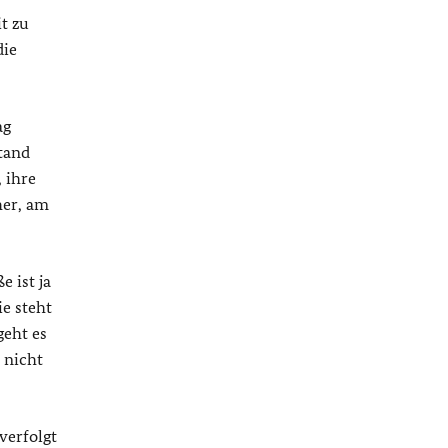
t zu
die
ag
tand
 ihre
her, am
 ist ja
e steht
geht es
 nicht
verfolgt