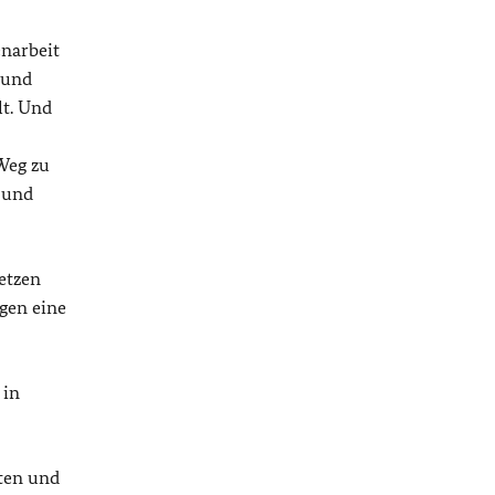
narbeit
 und
lt. Und
Weg zu
n und
etzen
gen eine
 in
eten und