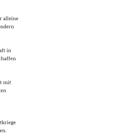
r alleine
sondern
ft in
chaffen
t mit
ten
tkriege
en.