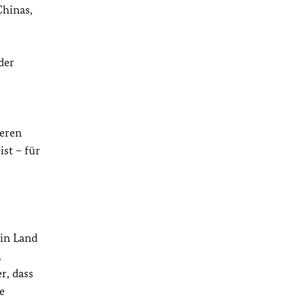
Chinas,
der
deren
st – für
ein Land
,
r, dass
e