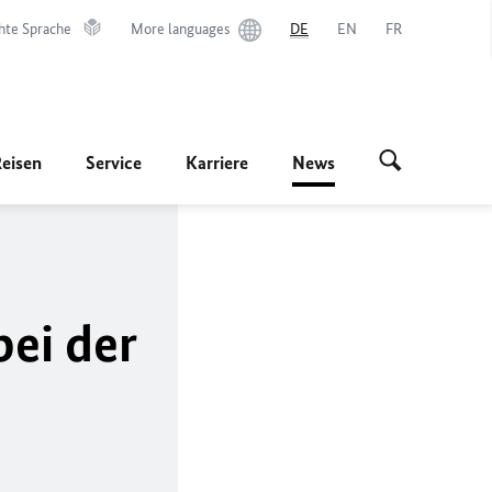
hte Sprache
More languages
DE
EN
FR
Reisen
Service
Karriere
News
ei der