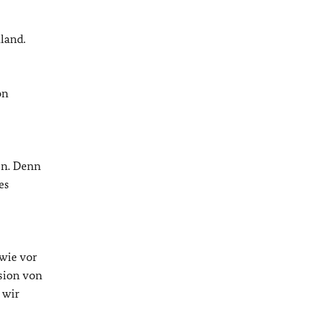
land.
on
en. Denn
es
wie vor
sion von
 wir