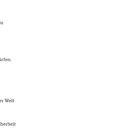
zu
ürfen.
er Welt
cherheit