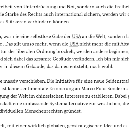
Freiheit von Unterdrückung und Not, sondern auch die Freihei
e Stärke des Rechts auch international sichern, werden wir 
des Stärkeren verhindern können.
n, war nie eine selbstlose Gabe der
USA
an die Welt, sondern l
e . Das gilt umso mehr, wenn die
USA
nicht mehr die mit Abs
ktur der liberalen Ordnung bröckelt, werden andere beginnen,
rd sich dabei das gesamte Gebäude verändern. Ich bin mir sic
 in diesem Gebäude, das da neu entsteht, noch wohl.
massiv verschieben. Die Initiative für eine neue Seidenstraße
 ist keine sentimentale Erinnerung an Marco Polo. Sondern si
ung der Welt im chinesischen Interesse zu etablieren. Dabei 
ckelt eine umfassende Systemalternative zur westlichen, die
ndividuellen Menschenrechten gründet.
elt, mit einer wirklich globalen, geostrategischen Idee und es 