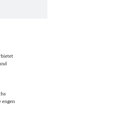
bietet
 und
chs
re engen