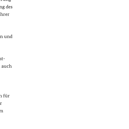
ng des
ihrer
en und
nt-
h auch
h für
r
em