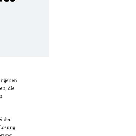
gangenen
en, die
in
i der
 Lösung
erung