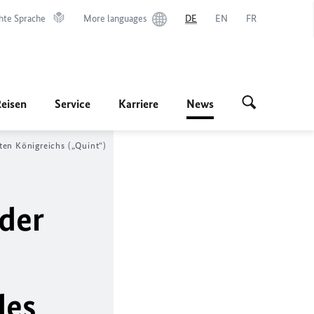
hte Sprache
More languages
DE
EN
FR
Reisen
Service
Karriere
News
ten Königreichs („Quint“)
der
des