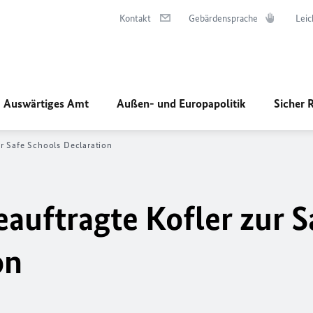
Kontakt
Gebärdensprache
Leic
Auswärtiges Amt
Außen- und Europapolitik
Sicher 
ur
Safe Schools Declaration
auftragte Kofler zur
S
on