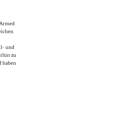
g Armed
eichen
ul- und
erhin zu
d haben