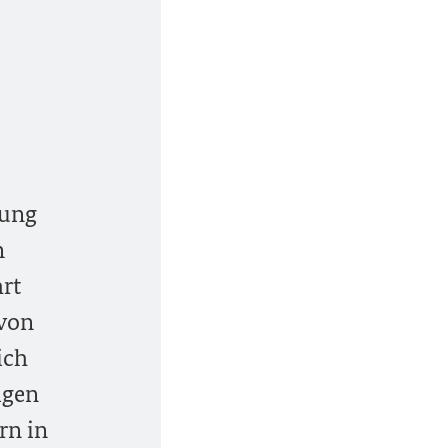
rung
n
rt
 von
ich
igen
rn in