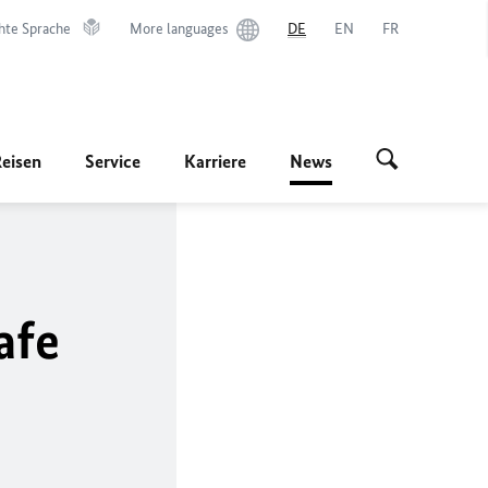
hte Sprache
More languages
DE
EN
FR
Reisen
Service
Karriere
News
afe