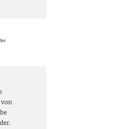
der
n
z von
äbe
der.