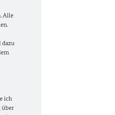
. Alle
en.
d dazu
 dem
e ich
 über