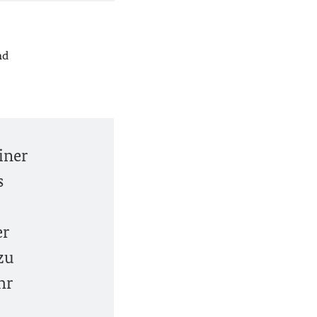
nd
iner
s
er
 zu
hr