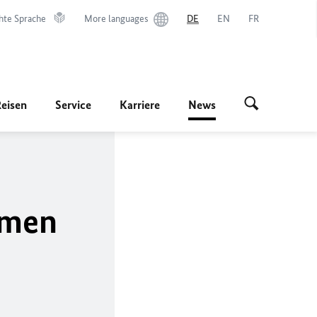
hte Sprache
More languages
DE
EN
FR
Reisen
Service
Karriere
News
emen