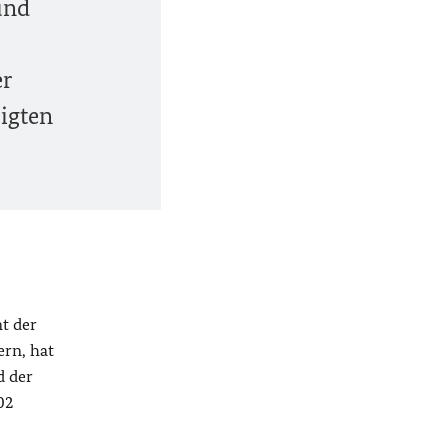
und
er
igten
t der
ern, hat
d der
02