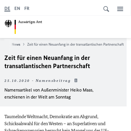
DE
EN
FR
Auswärtiges Amt
eite
News
Zeit für einen Neuanfang in der transatlantischen Partnerschaft
Zeit für einen Neuanfang in der
transatlantischen Partnerschaft
25.10.2020 - Namensbeitrag
Namensartikel von Außenminister Heiko Maas,
erschienen in der Welt am Sonntag
Taumelnde Weltmacht, Demokratie am Abgrund,
Schicksalswahl für den Westen – an Superlativen und
Schreckensszenarien herrscht kein Mangel vor der US-