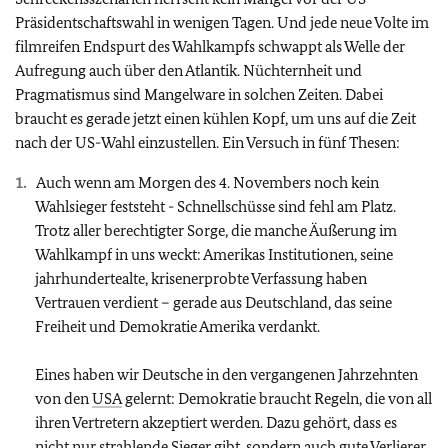
Präsidentschaftswahl in wenigen Tagen. Und jede neue Volte im
filmreifen Endspurt des Wahlkampfs schwappt als Welle der
Aufregung auch über den Atlantik. Nüchternheit und
Pragmatismus sind Mangelware in solchen Zeiten. Dabei
braucht es gerade jetzt einen kühlen Kopf, um uns auf die Zeit
nach der US-Wahl einzustellen. Ein Versuch in fünf Thesen:
Auch wenn am Morgen des 4. Novembers noch kein
Wahlsieger feststeht - Schnellschüsse sind fehl am Platz.
Trotz aller berechtigter Sorge, die manche Äußerung im
Wahlkampf in uns weckt: Amerikas Institutionen, seine
jahrhundertealte, krisenerprobte Verfassung haben
Vertrauen verdient – gerade aus Deutschland, das seine
Freiheit und Demokratie Amerika verdankt.
Eines haben wir Deutsche in den vergangenen Jahrzehnten
von den
USA
gelernt: Demokratie braucht Regeln, die von all
ihren Vertretern akzeptiert werden. Dazu gehört, dass es
nicht nur strahlende Sieger gibt, sondern auch gute Verlierer.