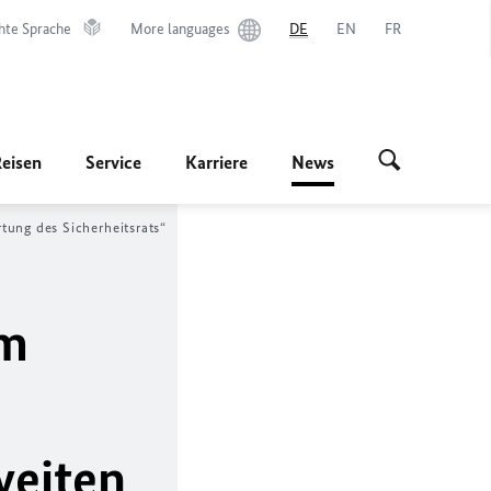
hte Sprache
More languages
DE
EN
FR
Reisen
Service
Karriere
News
tung des Sicherheitsrats“
im
weiten