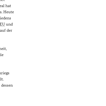
eal hat
s. Heute
riedens
EU
und
 auf der
eit,
ie
kriegs
lt.
, dessen