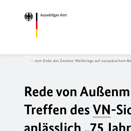
Auswärtiges Amt
sslich „75 Jahre seit dem Ende des Zweiten Weltkriegs auf europäischem B
Rede von Außenmi
Treffen des
VN
-Si
anlässlich „75 Jah