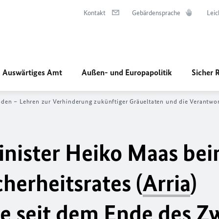
Kontakt
Gebärdensprache
Leic
Auswärtiges Amt
Außen- und Europapolitik
Sicher 
oden – Lehren zur Verhinderung zukünftiger Gräueltaten und die Verantwor
nister Heiko Maas be
cherheitsrates (
Arria
)
re seit dem Ende des Z