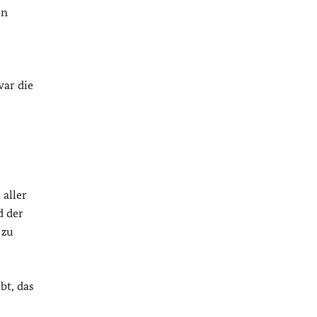
en
war die
aller
d der
 zu
bt, das