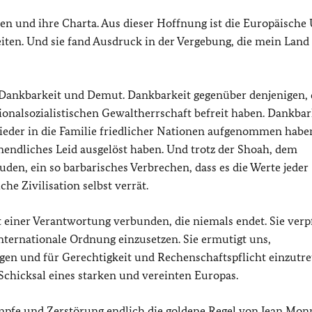
en und ihre Charta. Aus dieser Hoffnung ist die Europäische
eiten. Und sie fand Ausdruck in der Vergebung, die mein Land
r Dankbarkeit und Demut. Dankbarkeit gegenüber denjenigen, 
onalsozialistischen Gewaltherrschaft befreit haben. Dankbar
ieder in die Familie friedlicher Nationen aufgenommen haben
nendliches Leid ausgelöst haben. Und trotz der Shoah, dem
en, ein so barbarisches Verbrechen, dass es die Werte jeder
che Zivilisation selbst verrät.
t einer Verantwortung verbunden, die niemals endet. Sie verp
internationale Ordnung einzusetzen. Sie ermutigt uns,
n und für Gerechtigkeit und Rechenschaftspflicht einzutre
Schicksal eines starken und vereinten Europas.
mpfe und Zerstörung endlich die goldene Regel von Jean Mon