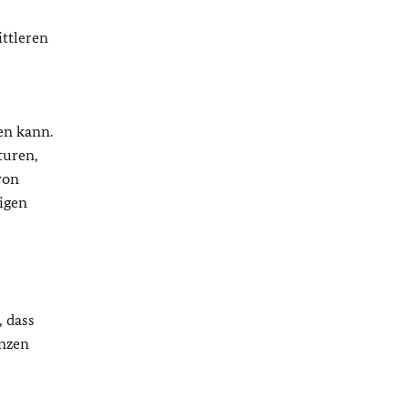
ttleren
en kann.
turen,
von
tigen
 dass
enzen