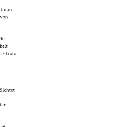
 Union
 von
die
keit
 - trotz
flichtet
ten.
net