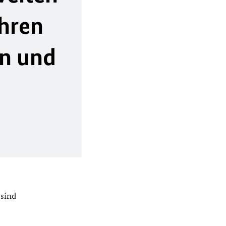
ehren
en und
 sind