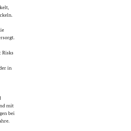
elt,
ckeln.
ie
rsorgt.
 Risks
der in
d
und mit
gen bei
ahre.