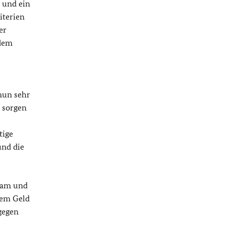
 und ein
iterien
er
 dem
nun sehr
r sorgen
tige
und die
nsam und
hem Geld
gegen