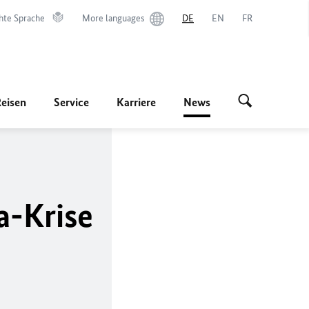
hte Sprache
More languages
DE
EN
FR
Reisen
Service
Karriere
News
a-Krise