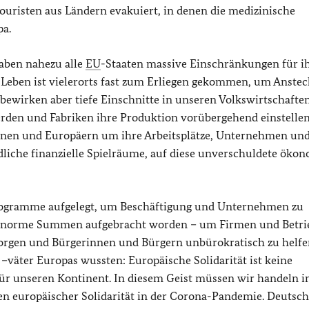
ouristen aus Ländern evakuiert, in denen die medizinische
pa.
aben nahezu alle
EU
-Staaten massive Einschränkungen für i
e Leben ist vielerorts fast zum Erliegen gekommen, um Anste
bewirken aber tiefe Einschnitte in unseren Volkswirtschafte
erden und Fabriken ihre Produktion vorübergehend einstelle
nnen und Europäern um ihre Arbeitsplätze, Unternehmen un
dliche finanzielle Spielräume, auf diese unverschuldete öko
rogramme aufgelegt, um Beschäftigung und Unternehmen zu
ern enorme Summen aufgebracht worden – um Firmen und Betri
orgen und Bürgerinnen und Bürgern unbürokratisch zu helfe
–väter Europas wussten: Europäische Solidarität ist keine
ür unseren Kontinent. In diesem Geist müssen wir handeln in
hen europäischer Solidarität in der Corona-Pandemie. Deutsch