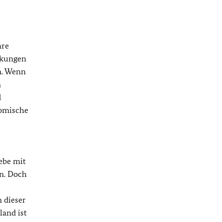
hre
ckungen
n. Wenn
n
d
nomische
ebe mit
n. Doch
 dieser
land ist