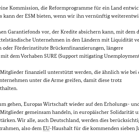
keine Kommission, die Reformprogramme für ein Land entwick
as kann der ESM bieten, wenn wir ihn vernünftig weiterentwi
en Garantiefonds vor, der Kredite absichern kann, mit dem d
ttelständische Unternehmen in den Ländern mit Liquidität ve
n oder Förderinstitute Brückenfinanzierungen, längere
nd mit dem Vorhaben SURE (Support mitigating Unemployment
-Mitglieder finanziell unterstützt werden, die ähnlich wie bei 
nternehmen unter die Arme greifen, damit diese trotz
thalten.
rum gehen, Europas Wirtschaft wieder auf den Erholungs- un
-Mitglieder gemeinsam handeln, in europäischer Solidarität 
tärken. Wir alle, auch Deutschland, werden dies berücksichti
zrahmen, also dem
EU
-Haushalt für die kommenden sieben J