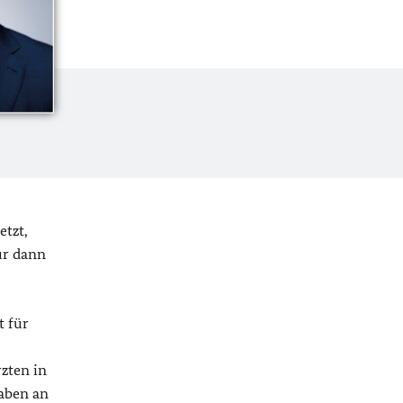
etzt,
ur dann
t für
zten in
haben an