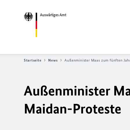
Auswärtiges Amt
Startseite
News
Außenminister Maas zum fünften Jahr
Außenminister Maa
Maidan-Proteste