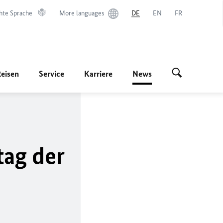
hte Sprache
More languages
DE
EN
FR
Reisen
Service
Karriere
News
tag der